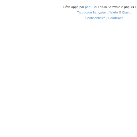
Développé par
phpBB
® Forum Software © phpBB L
Traduction française officielle
©
Qiaeru
Confidentialité
|
Conditions