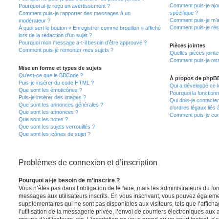
Comment puis-je ajou
Pourquoi ai-je reçu un avertissement ?
spécifique ?
Comment puis-je rapporter des messages à un
Comment puis-je m’a
modérateur ?
Comment puis-je rés
À quoi sert le bouton « Enregistrer comme brouillon » affiché
lors de la rédaction d’un sujet ?
Pourquoi mon message a-t-il besoin d’être approuvé ?
Pièces jointes
Comment puis-je remonter mes sujets ?
Quelles pièces joint
Comment puis-je retr
Mise en forme et types de sujets
Qu’est-ce que le BBCode ?
À propos de phpB
Puis-je insérer du code HTML ?
Qui a développé ce l
Que sont les émoticônes ?
Pourquoi la fonctionn
Puis-je insérer des images ?
Qui dois-je contacte
Que sont les annonces générales ?
d’ordres légaux liés 
Que sont les annonces ?
Comment puis-je cont
Que sont les notes ?
Que sont les sujets verrouillés ?
Que sont les icônes de sujet ?
Problèmes de connexion et d’inscription
Pourquoi ai-je besoin de m’inscrire ?
Vous n’êtes pas dans l’obligation de le faire, mais les administrateurs du fo
messages aux utilisateurs inscrits. En vous inscrivant, vous pouvez égaleme
supplémentaires qui ne sont pas disponibles aux visiteurs, tels que l’affich
l’utilisation de la messagerie privée, l’envoi de courriers électroniques aux a