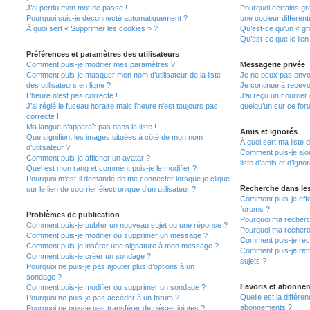
J’ai perdu mon mot de passe !
Pourquoi certains gr
Pourquoi suis-je déconnecté automatiquement ?
une couleur différent
À quoi sert « Supprimer les cookies » ?
Qu’est-ce qu’un « gro
Qu’est-ce que le lien
Préférences et paramètres des utilisateurs
Comment puis-je modifier mes paramètres ?
Messagerie privée
Comment puis-je masquer mon nom d’utilisateur de la liste
Je ne peux pas envo
des utilisateurs en ligne ?
Je continue à recevo
L’heure n’est pas correcte !
J’ai reçu un courrier
J’ai réglé le fuseau horaire mais l’heure n’est toujours pas
quelqu’un sur ce for
correcte !
Ma langue n’apparaît pas dans la liste !
Amis et ignorés
Que signifient les images situées à côté de mon nom
À quoi sert ma liste 
d’utilisateur ?
Comment puis-je ajou
Comment puis-je afficher un avatar ?
liste d’amis et d’igno
Quel est mon rang et comment puis-je le modifier ?
Pourquoi m’est-il demandé de me connecter lorsque je clique
Recherche dans le
sur le lien de courrier électronique d’un utilisateur ?
Comment puis-je eff
forums ?
Problèmes de publication
Pourquoi ma recherc
Comment puis-je publier un nouveau sujet ou une réponse ?
Pourquoi ma recherc
Comment puis-je modifier ou supprimer un message ?
Comment puis-je re
Comment puis-je insérer une signature à mon message ?
Comment puis-je ret
Comment puis-je créer un sondage ?
sujets ?
Pourquoi ne puis-je pas ajouter plus d’options à un
sondage ?
Favoris et abonne
Comment puis-je modifier ou supprimer un sondage ?
Quelle est la différen
Pourquoi ne puis-je pas accéder à un forum ?
abonnements ?
Pourquoi ne puis-je pas transférer de pièces jointes ?