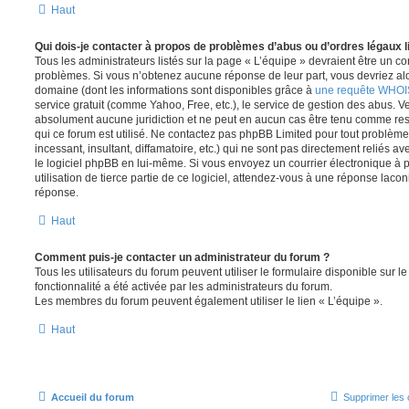
Haut
Qui dois-je contacter à propos de problèmes d’abus ou d’ordres légaux l
Tous les administrateurs listés sur la page « L’équipe » devraient être un c
problèmes. Si vous n’obtenez aucune réponse de leur part, vous devriez alor
domaine (dont les informations sont disponibles grâce à
une requête WHOI
service gratuit (comme Yahoo, Free, etc.), le service de gestion des abus. 
absolument aucune juridiction et ne peut en aucun cas être tenu comme re
qui ce forum est utilisé. Ne contactez pas phpBB Limited pour tout problèm
incessant, insultant, diffamatoire, etc.) qui ne sont pas directement reliés a
le logiciel phpBB en lui-même. Si vous envoyez un courrier électronique à
utilisation de tierce partie de ce logiciel, attendez-vous à une réponse laco
réponse.
Haut
Comment puis-je contacter un administrateur du forum ?
Tous les utilisateurs du forum peuvent utiliser le formulaire disponible sur le
fonctionnalité a été activée par les administrateurs du forum.
Les membres du forum peuvent également utiliser le lien « L’équipe ».
Haut
Accueil du forum
Supprimer les 