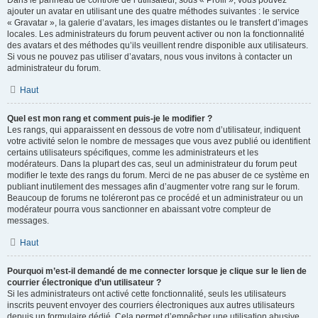
Dans le panneau de contrôle de l’utilisateur, sous « Profil », vous pouvez
ajouter un avatar en utilisant une des quatre méthodes suivantes : le service
« Gravatar », la galerie d’avatars, les images distantes ou le transfert d’images
locales. Les administrateurs du forum peuvent activer ou non la fonctionnalité
des avatars et des méthodes qu’ils veuillent rendre disponible aux utilisateurs.
Si vous ne pouvez pas utiliser d’avatars, nous vous invitons à contacter un
administrateur du forum.
Haut
Quel est mon rang et comment puis-je le modifier ?
Les rangs, qui apparaissent en dessous de votre nom d’utilisateur, indiquent
votre activité selon le nombre de messages que vous avez publié ou identifient
certains utilisateurs spécifiques, comme les administrateurs et les
modérateurs. Dans la plupart des cas, seul un administrateur du forum peut
modifier le texte des rangs du forum. Merci de ne pas abuser de ce système en
publiant inutilement des messages afin d’augmenter votre rang sur le forum.
Beaucoup de forums ne toléreront pas ce procédé et un administrateur ou un
modérateur pourra vous sanctionner en abaissant votre compteur de
messages.
Haut
Pourquoi m’est-il demandé de me connecter lorsque je clique sur le lien de
courrier électronique d’un utilisateur ?
Si les administrateurs ont activé cette fonctionnalité, seuls les utilisateurs
inscrits peuvent envoyer des courriers électroniques aux autres utilisateurs
depuis un formulaire dédié. Cela permet d’empêcher une utilisation abusive