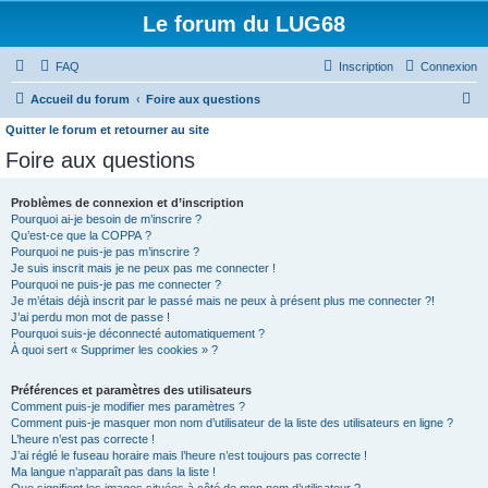
Le forum du LUG68
FAQ
Inscription
Connexion
R
Accueil du forum
Foire aux questions
e
Quitter le forum et retourner au site
c
Foire aux questions
h
Problèmes de connexion et d’inscription
e
Pourquoi ai-je besoin de m’inscrire ?
r
Qu’est-ce que la COPPA ?
Pourquoi ne puis-je pas m’inscrire ?
c
Je suis inscrit mais je ne peux pas me connecter !
h
Pourquoi ne puis-je pas me connecter ?
Je m’étais déjà inscrit par le passé mais ne peux à présent plus me connecter ?!
e
J’ai perdu mon mot de passe !
Pourquoi suis-je déconnecté automatiquement ?
r
À quoi sert « Supprimer les cookies » ?
Préférences et paramètres des utilisateurs
Comment puis-je modifier mes paramètres ?
Comment puis-je masquer mon nom d’utilisateur de la liste des utilisateurs en ligne ?
L’heure n’est pas correcte !
J’ai réglé le fuseau horaire mais l’heure n’est toujours pas correcte !
Ma langue n’apparaît pas dans la liste !