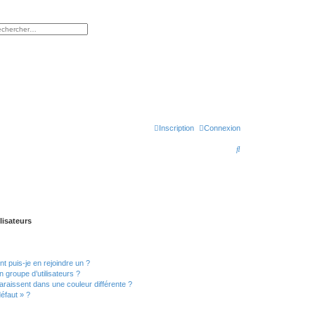
rcher
herche avancée
Inscription
Connexion
R
e
c
h
e
lisateurs
r
c
t puis-je en rejoindre un ?
h
 groupe d’utilisateurs ?
e
araissent dans une couleur différente ?
défaut » ?
r