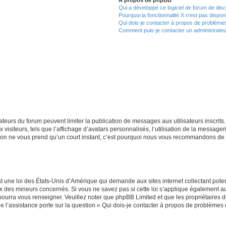
Qui a développé ce logiciel de forum de dis
Pourquoi la fonctionnalité X n’est pas dispon
Qui dois-je contacter à propos de problèmes
Comment puis-je contacter un administrateu
trateurs du forum peuvent limiter la publication de messages aux utilisateurs inscri
visiteurs, tels que l’affichage d’avatars personnalisés, l’utilisation de la messager
ription ne vous prend qu’un court instant, c’est pourquoi nous vous recommandons de l
t une loi des États-Unis d’Amérique qui demande aux sites internet collectant pot
 des mineurs concernés. Si vous ne savez pas si cette loi s’applique également au
 pourra vous renseigner. Veuillez noter que phpBB Limited et que les propriétaires
ue l’assistance porte sur la question « Qui dois-je contacter à propos de problèmes 