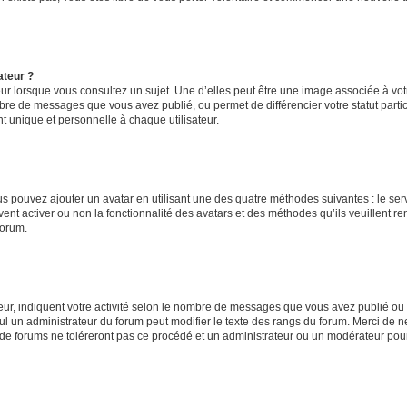
ateur ?
ur lorsque vous consultez un sujet. Une d’elles peut être une image associée à vo
mbre de messages que vous avez publié, ou permet de différencier votre statut parti
 unique et personnelle à chaque utilisateur.
ous pouvez ajouter un avatar en utilisant une des quatre méthodes suivantes : le serv
ent activer ou non la fonctionnalité des avatars et des méthodes qu’ils veuillent ren
forum.
ur, indiquent votre activité selon le nombre de messages que vous avez publié ou id
eul un administrateur du forum peut modifier le texte des rangs du forum. Merci de 
de forums ne toléreront pas ce procédé et un administrateur ou un modérateur pou