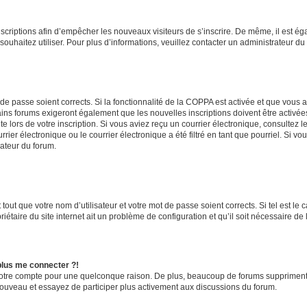
inscriptions afin d’empêcher les nouveaux visiteurs de s’inscrire. De même, il est é
s souhaitez utiliser. Pour plus d’informations, veuillez contacter un administrateur du
t de passe soient corrects. Si la fonctionnalité de la COPPA est activée et que vous 
ains forums exigeront également que les nouvelles inscriptions doivent être activée
te lors de votre inscription. Si vous aviez reçu un courrier électronique, consultez l
r électronique ou le courrier électronique a été filtré en tant que pourriel. Si vo
rateur du forum.
out que votre nom d’utilisateur et votre mot de passe soient corrects. Si tel est le
iétaire du site internet ait un problème de configuration et qu’il soit nécessaire de l
 plus me connecter ?!
votre compte pour une quelconque raison. De plus, beaucoup de forums suppriment pér
 nouveau et essayez de participer plus activement aux discussions du forum.