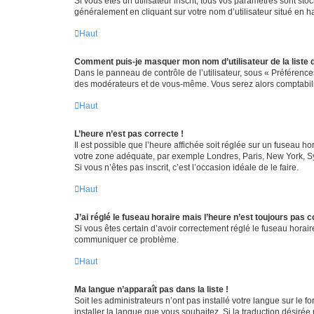
Si vous êtes un utilisateur inscrit, tous vos paramètres sont st
généralement en cliquant sur votre nom d’utilisateur situé en 
Haut
Comment puis-je masquer mon nom d’utilisateur de la liste de
Dans le panneau de contrôle de l’utilisateur, sous « Préférence
des modérateurs et de vous-même. Vous serez alors comptabilis
Haut
L’heure n’est pas correcte !
Il est possible que l’heure affichée soit réglée sur un fuseau hor
votre zone adéquate, par exemple Londres, Paris, New York, Sydn
Si vous n’êtes pas inscrit, c’est l’occasion idéale de le faire.
Haut
J’ai réglé le fuseau horaire mais l’heure n’est toujours pas c
Si vous êtes certain d’avoir correctement réglé le fuseau horaire
communiquer ce problème.
Haut
Ma langue n’apparaît pas dans la liste !
Soit les administrateurs n’ont pas installé votre langue sur le f
installer la langue que vous souhaitez. Si la traduction désirée