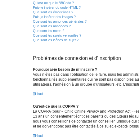
Qu’est-ce que le BBCode ?
Puis-je insérer du code HTML ?
Que sont les émoticônes ?
Puis-je insérer des images ?
Que sont les annonces générales ?
Que sont les annonces ?
Que sont les notes ?
Que sont les sujets verrouillés ?
Que sont les icônes de sujet ?
Problèmes de connexion et d’inscription
Pourquoi ai-je besoin de m’inscrire ?
Vous n’êtes pas dans l’obligation de le faire, mais les adminis
fonctionnalités supplémentaires qui ne sont pas disponibles aux 
utilisateurs, l’adhésion à un groupe d’utilisateurs, etc. L’insc
Haut
Qu’est-ce que la COPPA ?
La COPPA (pour « Child Online Privacy and Protection Act ») es
13 ans un consentement écrit des parents ou des tuteurs légaux
nous vous conseillons de contacter un conseiller juridique qui
et ne doivent donc pas être contactés à ce sujet, excepté lorsq
Haut