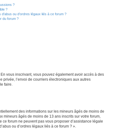
cussions ?
ible ?
 d’abus ou d’ordres légaux liés à ce forum ?
r du forum ?
ts. En vous inscrivant, vous pouvez également avoir accès à des
ie privée, l’envoi de courriers électroniques aux autres
e faire.
entiellement des informations sur les mineurs âgés de moins de
x mineurs âgés de moins de 13 ans inscrits sur votre forum,
 de ce forum ne peuvent pas vous proposer d’assistance légale
d’abus ou d’ordres légaux liés à ce forum ? ».