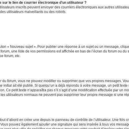
ur le lien de courrier électronique d’un utilisateur ?
s utilisateurs inscrits peuvent envoyer des courriers électroniques aux autres utili
es utilisateurs malveillants ou des robots.
outon « Nouveau sujet ». Pour publier une réponse à un sujet ou un message, cliqu
 forum, une liste de vos permissions est affichée en bas de l’écran du forum ou du
ce forum, etc.
r du forum, vous ne pouvez modifier ou supprimer que vos propres messages. Vou
 initial ait été publié. Si quelqu’un a déjà répondu à votre message, un petit text
ion. Ce petit texte n’apparaîtra pas s’il s’agit d’une modification effectuée par un 
ue les utilisateurs normaux ne peuvent pas supprimer leur propre message si une ré
ut d’abord en créer une depuis le panneau de contrôle de l’utilisateur. Une fois c
ure. Vous pouvez également ajouter une signature qui sera insérée à tous vos mess
 vous sera plus utile de spécifier sur chaque message votre souhait d’insérer votre si