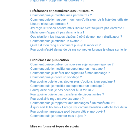
À quoi sert « Supprimer les cookies » ?
Préférences et paramètres des utilisateurs
Comment puis-je modifier mes paramètres ?
Comment puis-je masquer mon nom d’utilisateur de la liste des utilisate
L’heure n’est pas correcte !
J’ai réglé le fuseau horaire mais l’heure n’est toujours pas correcte !
Ma langue n’apparaît pas dans la liste !
Que signifient les images situées à côté de mon nom d’utilisateur ?
Comment puis-je afficher un avatar ?
Quel est mon rang et comment puis-je le modifier ?
Pourquoi m’est-il demandé de me connecter lorsque je clique sur le lien 
Problèmes de publication
Comment puis-je publier un nouveau sujet ou une réponse ?
Comment puis-je modifier ou supprimer un message ?
Comment puis-je insérer une signature à mon message ?
Comment puis-je créer un sondage ?
Pourquoi ne puis-je pas ajouter plus d’options à un sondage ?
Comment puis-je modifier ou supprimer un sondage ?
Pourquoi ne puis-je pas accéder à un forum ?
Pourquoi ne puis-je pas transférer de pièces jointes ?
Pourquoi ai-je reçu un avertissement ?
Comment puis-je rapporter des messages à un modérateur ?
À quoi sert le bouton « Enregistrer comme brouillon » affiché lors de la 
Pourquoi mon message a-t-il besoin d’être approuvé ?
Comment puis-je remonter mes sujets ?
Mise en forme et types de sujets