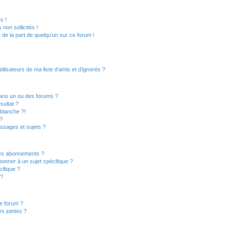
s !
non sollicités !
e de la part de quelqu’un sur ce forum !
lisateurs de ma liste d’amis et d’ignorés ?
ans un ou des forums ?
sultat ?
blanche ?!
?
ssages et sujets ?
t les abonnements ?
onner à un sujet spécifique ?
ifique ?
 ?
ce forum ?
s jointes ?