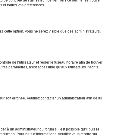
de contrôle de l’utilisateur. Le lien vers ce dernier se trouve
s et toutes vos préférences.
ez cette option, vous ne serez visible que des administrateurs,
ntrôle de l’utilisateur et régler le fuseau horaire afin de trouver
es paramètres, n’est accessible qu’aux utilisateurs inscrits.
ur soit erronée. Veuillez contacter un administrateur afin de lui
der à un administrateur du forum s’il est possible qu’il puisse
raduction. Pour plus d’informations, veuillez vous rendre sur