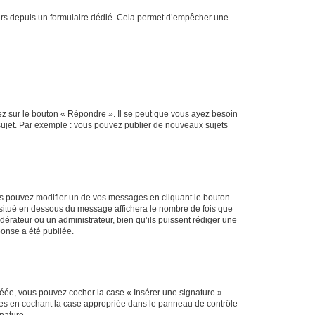
sateurs depuis un formulaire dédié. Cela permet d’empêcher une
ez sur le bouton « Répondre ». Il se peut que vous ayez besoin
 sujet. Par exemple : vous pouvez publier de nouveaux sujets
s pouvez modifier un de vos messages en cliquant le bouton
e situé en dessous du message affichera le nombre de fois que
modérateur ou un administrateur, bien qu’ils puissent rédiger une
ponse a été publiée.
réée, vous pouvez cocher la case « Insérer une signature »
ages en cochant la case appropriée dans le panneau de contrôle
gnature.