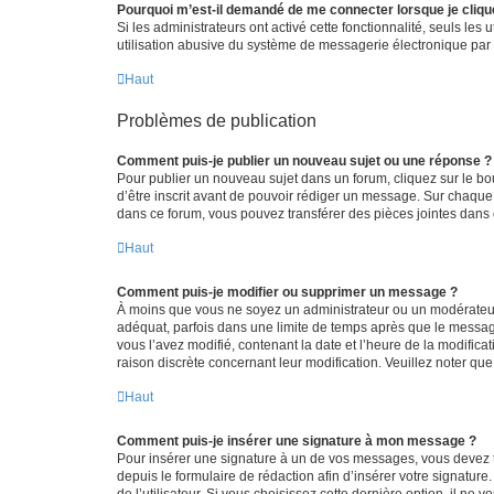
Pourquoi m’est-il demandé de me connecter lorsque je clique s
Si les administrateurs ont activé cette fonctionnalité, seuls le
utilisation abusive du système de messagerie électronique par d
Haut
Problèmes de publication
Comment puis-je publier un nouveau sujet ou une réponse ?
Pour publier un nouveau sujet dans un forum, cliquez sur le b
d’être inscrit avant de pouvoir rédiger un message. Sur chaque
dans ce forum, vous pouvez transférer des pièces jointes dans 
Haut
Comment puis-je modifier ou supprimer un message ?
À moins que vous ne soyez un administrateur ou un modérateu
adéquat, parfois dans une limite de temps après que le message
vous l’avez modifié, contenant la date et l’heure de la modificat
raison discrète concernant leur modification. Veuillez noter q
Haut
Comment puis-je insérer une signature à mon message ?
Pour insérer une signature à un de vos messages, vous devez to
depuis le formulaire de rédaction afin d’insérer votre signat
de l’utilisateur. Si vous choisissez cette dernière option, il ne