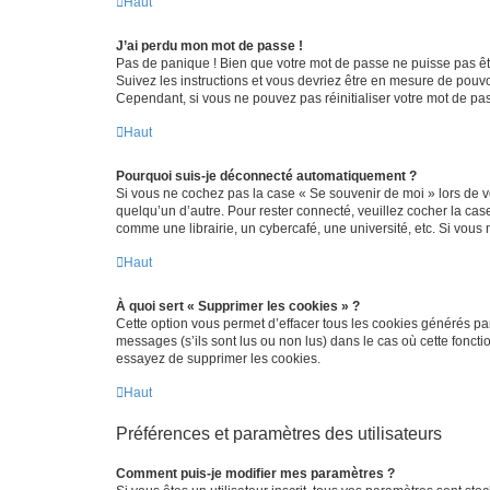
Haut
J’ai perdu mon mot de passe !
Pas de panique ! Bien que votre mot de passe ne puisse pas être
Suivez les instructions et vous devriez être en mesure de pou
Cependant, si vous ne pouvez pas réinitialiser votre mot de pa
Haut
Pourquoi suis-je déconnecté automatiquement ?
Si vous ne cochez pas la case « Se souvenir de moi » lors de v
quelqu’un d’autre. Pour rester connecté, veuillez cocher la ca
comme une librairie, un cybercafé, une université, etc. Si vous n
Haut
À quoi sert « Supprimer les cookies » ?
Cette option vous permet d’effacer tous les cookies générés par
messages (s’ils sont lus ou non lus) dans le cas où cette fonc
essayez de supprimer les cookies.
Haut
Préférences et paramètres des utilisateurs
Comment puis-je modifier mes paramètres ?