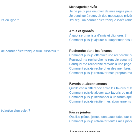
Messagerie privée
Je ne peux pas envoyer de messages privé
Je continue à recevoir des messages privés 
urs en ligne ?
J’ai reçu un courrier électronique indésirabl
Amis et ignorés
À quoi sert ma liste d’amis et d’ignorés ?
Comment puis-je ajouter ou supprimer des uti
Recherche dans les forums
de courrier électronique d’un utilisateur ?
Comment puis-je effectuer une recherche d
Pourquoi ma recherche ne renvoie aucun ré
Pourquoi ma recherche renvoie à une page 
Comment puis-je rechercher des membres 
Comment puis-je retrouver mes propres me
Favoris et abonnements
Quelle est la différence entre les favoris e
Comment puis-je ajouter aux favoris ou m’ab
Comment puis-je m’abonner à un forum spéc
Comment puis-je résilier mes abonnements
rédaction d’un sujet ?
Pièces jointes
Quelles pièces jointes sont autorisées sur 
Comment puis-je retrouver toutes mes pièce
À propos de phpBB