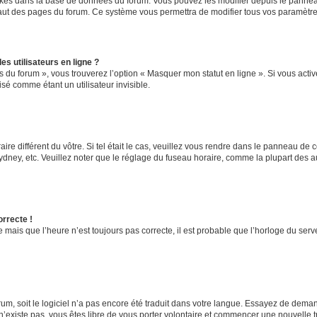
ockés dans la base de données du forum. Vous pouvez les modifier depuis le panneau 
haut des pages du forum. Ce système vous permettra de modifier tous vos paramètre
s utilisateurs en ligne ?
s du forum », vous trouverez l’option « Masquer mon statut en ligne ». Si vous activ
é comme étant un utilisateur invisible.
aire différent du vôtre. Si tel était le cas, veuillez vous rendre dans le panneau de co
ey, etc. Veuillez noter que le réglage du fuseau horaire, comme la plupart des autr
orrecte !
 mais que l’heure n’est toujours pas correcte, il est probable que l’horloge du serve
orum, soit le logiciel n’a pas encore été traduit dans votre langue. Essayez de deman
 n’existe pas, vous êtes libre de vous porter volontaire et commencer une nouvelle t