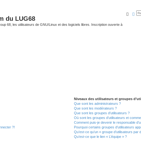
Reche
Rec
um du LUG68
up 68, les utilisateurs de GNU/Linux et des logiciels libres. Inscription ouverte à
Niveaux des utilisateurs et groupes d’uti
Que sont les administrateurs ?
Que sont les modérateurs ?
Que sont les groupes d’utilisateurs ?
Où sont les groupes d’utilisateurs et commen
Comment puis-je devenir le responsable d’un
nnecter ?!
Pourquoi certains groupes d’utilisateurs app
Qu’est-ce qu’un « groupe d’utilisateurs par 
Qu’est-ce que le lien « L’équipe » ?