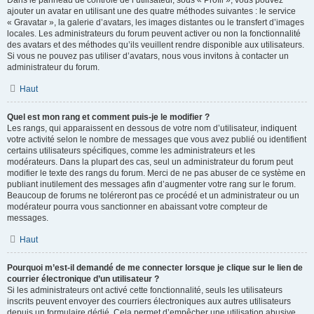
Dans le panneau de contrôle de l’utilisateur, sous « Profil », vous pouvez
ajouter un avatar en utilisant une des quatre méthodes suivantes : le service
« Gravatar », la galerie d’avatars, les images distantes ou le transfert d’images
locales. Les administrateurs du forum peuvent activer ou non la fonctionnalité
des avatars et des méthodes qu’ils veuillent rendre disponible aux utilisateurs.
Si vous ne pouvez pas utiliser d’avatars, nous vous invitons à contacter un
administrateur du forum.
Haut
Quel est mon rang et comment puis-je le modifier ?
Les rangs, qui apparaissent en dessous de votre nom d’utilisateur, indiquent
votre activité selon le nombre de messages que vous avez publié ou identifient
certains utilisateurs spécifiques, comme les administrateurs et les
modérateurs. Dans la plupart des cas, seul un administrateur du forum peut
modifier le texte des rangs du forum. Merci de ne pas abuser de ce système en
publiant inutilement des messages afin d’augmenter votre rang sur le forum.
Beaucoup de forums ne toléreront pas ce procédé et un administrateur ou un
modérateur pourra vous sanctionner en abaissant votre compteur de
messages.
Haut
Pourquoi m’est-il demandé de me connecter lorsque je clique sur le lien de
courrier électronique d’un utilisateur ?
Si les administrateurs ont activé cette fonctionnalité, seuls les utilisateurs
inscrits peuvent envoyer des courriers électroniques aux autres utilisateurs
depuis un formulaire dédié. Cela permet d’empêcher une utilisation abusive