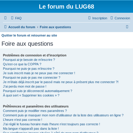
Le forum du LUG68
FAQ
Inscription
Connexion
R
Accueil du forum
Foire aux questions
e
Quitter le forum et retourner au site
c
Foire aux questions
h
Problèmes de connexion et d’inscription
e
Pourquoi ai-je besoin de m’inscrire ?
r
Qu’est-ce que la COPPA ?
Pourquoi ne puis-je pas m’inscrire ?
c
Je suis inscrit mais je ne peux pas me connecter !
h
Pourquoi ne puis-je pas me connecter ?
Je m’étais déjà inscrit par le passé mais ne peux à présent plus me connecter ?!
e
J’ai perdu mon mot de passe !
Pourquoi suis-je déconnecté automatiquement ?
r
À quoi sert « Supprimer les cookies » ?
Préférences et paramètres des utilisateurs
Comment puis-je modifier mes paramètres ?
Comment puis-je masquer mon nom d’utilisateur de la liste des utilisateurs en ligne ?
L’heure n’est pas correcte !
J’ai réglé le fuseau horaire mais l’heure n’est toujours pas correcte !
Ma langue n’apparaît pas dans la liste !