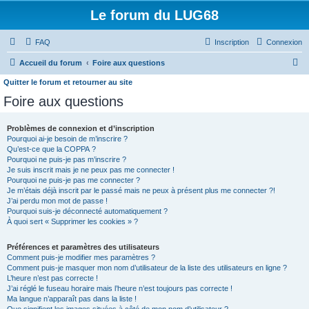
Le forum du LUG68
FAQ
Inscription
Connexion
R
Accueil du forum
Foire aux questions
e
Quitter le forum et retourner au site
c
Foire aux questions
h
Problèmes de connexion et d’inscription
e
Pourquoi ai-je besoin de m’inscrire ?
r
Qu’est-ce que la COPPA ?
Pourquoi ne puis-je pas m’inscrire ?
c
Je suis inscrit mais je ne peux pas me connecter !
h
Pourquoi ne puis-je pas me connecter ?
Je m’étais déjà inscrit par le passé mais ne peux à présent plus me connecter ?!
e
J’ai perdu mon mot de passe !
Pourquoi suis-je déconnecté automatiquement ?
r
À quoi sert « Supprimer les cookies » ?
Préférences et paramètres des utilisateurs
Comment puis-je modifier mes paramètres ?
Comment puis-je masquer mon nom d’utilisateur de la liste des utilisateurs en ligne ?
L’heure n’est pas correcte !
J’ai réglé le fuseau horaire mais l’heure n’est toujours pas correcte !
Ma langue n’apparaît pas dans la liste !