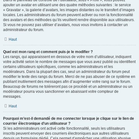
Dans le panneau de contrôle de l’utilisateur, sous « Profil », vous pouvez
ajouter un avatar en utilisant une des quatre méthodes suivantes : le service
« Gravatar », la galerie d’avatars, les images distantes ou le transfert d’images
locales. Les administrateurs du forum peuvent activer ou non la fonctionnalité
des avatars et des méthodes qu’ils veuillent rendre disponible aux utilisateurs.
Si vous ne pouvez pas utiliser d’avatars, nous vous invitons à contacter un
administrateur du forum.
Haut
Quel est mon rang et comment puis-je le modifier ?
Les rangs, qui apparaissent en dessous de votre nom d’utilisateur, indiquent
votre activité selon le nombre de messages que vous avez publié ou identifient
certains utilisateurs spécifiques, comme les administrateurs et les
modérateurs. Dans la plupart des cas, seul un administrateur du forum peut
modifier le texte des rangs du forum. Merci de ne pas abuser de ce système en
publiant inutilement des messages afin d’augmenter votre rang sur le forum.
Beaucoup de forums ne toléreront pas ce procédé et un administrateur ou un
modérateur pourra vous sanctionner en abaissant votre compteur de
messages.
Haut
Pourquoi m’est-il demandé de me connecter lorsque je clique sur le lien de
courrier électronique d’un utilisateur ?
Si les administrateurs ont activé cette fonctionnalité, seuls les utilisateurs
inscrits peuvent envoyer des courriers électroniques aux autres utilisateurs
depuis un formulaire dédié. Cela permet d’empêcher une utilisation abusive