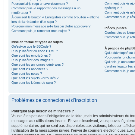
Comment puis-je ajou
Pourquoi ai-je reçu un avertissement ?
spécifique ?
Comment puis-je rapporter des messages à un
Comment puis-je m’a
modérateur ?
Comment puis-je rés
À quoi sert le bouton « Enregistrer comme brouillon » affiché
lors de la rédaction d’un sujet ?
Pourquoi mon message a-t-il besoin d’être approuvé ?
Pièces jointes
Comment puis-je remonter mes sujets ?
Quelles pièces joint
Comment puis-je retr
Mise en forme et types de sujets
Qu’est-ce que le BBCode ?
À propos de phpB
Puis-je insérer du code HTML ?
Qui a développé ce l
Que sont les émoticônes ?
Pourquoi la fonctionn
Puis-je insérer des images ?
Qui dois-je contacte
Que sont les annonces générales ?
d’ordres légaux liés 
Que sont les annonces ?
Comment puis-je cont
Que sont les notes ?
Que sont les sujets verrouillés ?
Que sont les icônes de sujet ?
Problèmes de connexion et d’inscription
Pourquoi ai-je besoin de m’inscrire ?
Vous n’êtes pas dans l’obligation de le faire, mais les administrateurs du fo
messages aux utilisateurs inscrits. En vous inscrivant, vous pouvez égaleme
supplémentaires qui ne sont pas disponibles aux visiteurs, tels que l’affich
l’utilisation de la messagerie privée, l’envoi de courriers électroniques aux a