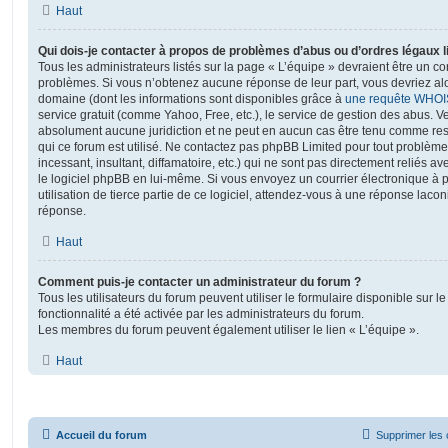
Haut
Qui dois-je contacter à propos de problèmes d’abus ou d’ordres légaux l
Tous les administrateurs listés sur la page « L’équipe » devraient être un c
problèmes. Si vous n’obtenez aucune réponse de leur part, vous devriez alor
domaine (dont les informations sont disponibles grâce à
une requête WHOI
service gratuit (comme Yahoo, Free, etc.), le service de gestion des abus. 
absolument aucune juridiction et ne peut en aucun cas être tenu comme re
qui ce forum est utilisé. Ne contactez pas phpBB Limited pour tout problèm
incessant, insultant, diffamatoire, etc.) qui ne sont pas directement reliés a
le logiciel phpBB en lui-même. Si vous envoyez un courrier électronique à
utilisation de tierce partie de ce logiciel, attendez-vous à une réponse laco
réponse.
Haut
Comment puis-je contacter un administrateur du forum ?
Tous les utilisateurs du forum peuvent utiliser le formulaire disponible sur le
fonctionnalité a été activée par les administrateurs du forum.
Les membres du forum peuvent également utiliser le lien « L’équipe ».
Haut
Accueil du forum
Supprimer les 