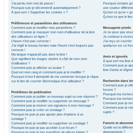
J’ai perdu mon mot de passe !
Pourquoi certains gr
Pourquoi suis-je déconnecté automatiquement ?
une couleur différent
À quoi sert « Supprimer les cookies » ?
Qu’est-ce qu’un « gro
Qu’est-ce que le lien
Préférences et paramètres des utilisateurs
Comment puis-je modifier mes paramètres ?
Messagerie privée
Comment puis-je masquer mon nom d’utilisateur de la liste
Je ne peux pas envo
des utilisateurs en ligne ?
Je continue à recevo
L’heure n’est pas correcte !
J’ai reçu un courrier
J’ai réglé le fuseau horaire mais l’heure n’est toujours pas
quelqu’un sur ce for
correcte !
Ma langue n’apparaît pas dans la liste !
Amis et ignorés
Que signifient les images situées à côté de mon nom
À quoi sert ma liste 
d’utilisateur ?
Comment puis-je ajou
Comment puis-je afficher un avatar ?
liste d’amis et d’igno
Quel est mon rang et comment puis-je le modifier ?
Pourquoi m’est-il demandé de me connecter lorsque je clique
Recherche dans le
sur le lien de courrier électronique d’un utilisateur ?
Comment puis-je eff
forums ?
Problèmes de publication
Pourquoi ma recherc
Comment puis-je publier un nouveau sujet ou une réponse ?
Pourquoi ma recherc
Comment puis-je modifier ou supprimer un message ?
Comment puis-je re
Comment puis-je insérer une signature à mon message ?
Comment puis-je ret
Comment puis-je créer un sondage ?
sujets ?
Pourquoi ne puis-je pas ajouter plus d’options à un
sondage ?
Favoris et abonne
Comment puis-je modifier ou supprimer un sondage ?
Quelle est la différen
Pourquoi ne puis-je pas accéder à un forum ?
abonnements ?
Pourquoi ne puis-je pas transférer de pièces jointes ?