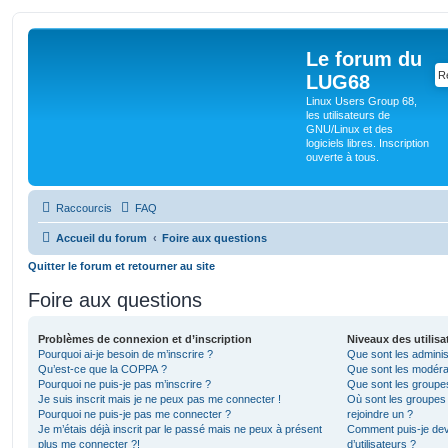
Le forum du
LUG68
Linux Users Group 68,
les utilisateurs de
GNU/Linux et des
logiciels libres. Inscription
ouverte à tous.
Raccourcis
FAQ
Accueil du forum
Foire aux questions
Quitter le forum et retourner au site
Foire aux questions
Problèmes de connexion et d’inscription
Niveaux des utilisa
Pourquoi ai-je besoin de m’inscrire ?
Que sont les adminis
Qu’est-ce que la COPPA ?
Que sont les modéra
Pourquoi ne puis-je pas m’inscrire ?
Que sont les groupes 
Je suis inscrit mais je ne peux pas me connecter !
Où sont les groupes 
Pourquoi ne puis-je pas me connecter ?
rejoindre un ?
Je m’étais déjà inscrit par le passé mais ne peux à présent
Comment puis-je dev
plus me connecter ?!
d’utilisateurs ?