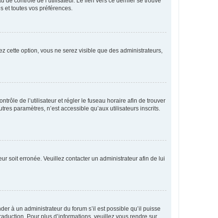
de contrôle de l’utilisateur. Le lien vers ce dernier se trouve
s et toutes vos préférences.
ez cette option, vous ne serez visible que des administrateurs,
ntrôle de l’utilisateur et régler le fuseau horaire afin de trouver
es paramètres, n’est accessible qu’aux utilisateurs inscrits.
ur soit erronée. Veuillez contacter un administrateur afin de lui
der à un administrateur du forum s’il est possible qu’il puisse
raduction. Pour plus d’informations, veuillez vous rendre sur