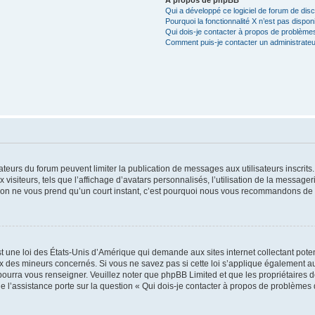
Qui a développé ce logiciel de forum de dis
Pourquoi la fonctionnalité X n’est pas dispon
Qui dois-je contacter à propos de problèmes
Comment puis-je contacter un administrateu
trateurs du forum peuvent limiter la publication de messages aux utilisateurs inscri
visiteurs, tels que l’affichage d’avatars personnalisés, l’utilisation de la messager
ription ne vous prend qu’un court instant, c’est pourquoi nous vous recommandons de l
t une loi des États-Unis d’Amérique qui demande aux sites internet collectant pot
 des mineurs concernés. Si vous ne savez pas si cette loi s’applique également au
 pourra vous renseigner. Veuillez noter que phpBB Limited et que les propriétaires
ue l’assistance porte sur la question « Qui dois-je contacter à propos de problèmes 