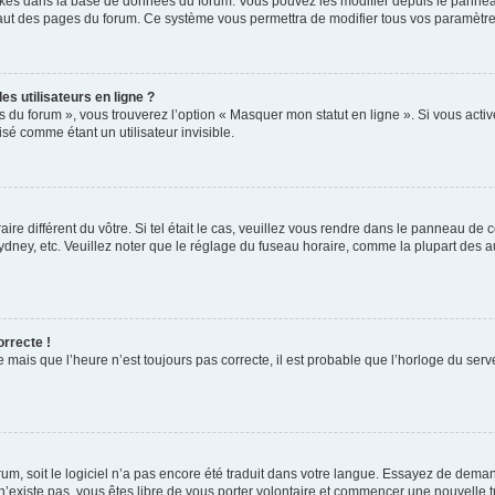
ockés dans la base de données du forum. Vous pouvez les modifier depuis le panneau 
haut des pages du forum. Ce système vous permettra de modifier tous vos paramètre
s utilisateurs en ligne ?
s du forum », vous trouverez l’option « Masquer mon statut en ligne ». Si vous activ
é comme étant un utilisateur invisible.
aire différent du vôtre. Si tel était le cas, veuillez vous rendre dans le panneau de co
ey, etc. Veuillez noter que le réglage du fuseau horaire, comme la plupart des autr
orrecte !
 mais que l’heure n’est toujours pas correcte, il est probable que l’horloge du serve
orum, soit le logiciel n’a pas encore été traduit dans votre langue. Essayez de deman
 n’existe pas, vous êtes libre de vous porter volontaire et commencer une nouvelle t