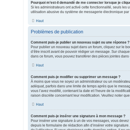
Pourquoi m’est-il demandé de me connecter lorsque je clique s
Si les administrateurs ont activé cette fonctionnalité, seuls le
utilisation abusive du système de messagerie électronique par d
Haut
Problèmes de publication
Comment puis-je publier un nouveau sujet ou une réponse ?
Pour publier un nouveau sujet dans un forum, cliquez sur le b
d’être inscrit avant de pouvoir rédiger un message. Sur chaque
dans ce forum, vous pouvez transférer des pièces jointes dans 
Haut
Comment puis-je modifier ou supprimer un message ?
À moins que vous ne soyez un administrateur ou un modérateu
adéquat, parfois dans une limite de temps après que le message
vous l’avez modifié, contenant la date et l’heure de la modificat
raison discrète concernant leur modification. Veuillez noter q
Haut
Comment puis-je insérer une signature à mon message ?
Pour insérer une signature à un de vos messages, vous devez to
depuis le formulaire de rédaction afin d’insérer votre signat
de l’utilisateur. Si vous choisissez cette dernière option, il ne