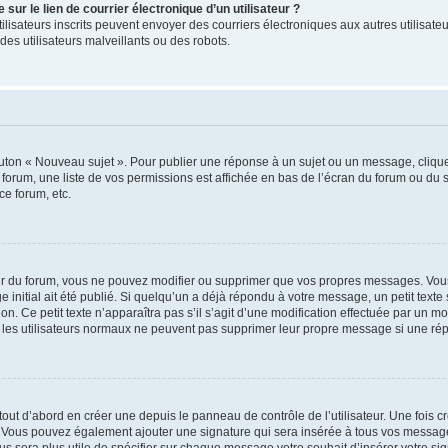
ur le lien de courrier électronique d’un utilisateur ?
s utilisateurs inscrits peuvent envoyer des courriers électroniques aux autres utili
es utilisateurs malveillants ou des robots.
outon « Nouveau sujet ». Pour publier une réponse à un sujet ou un message, cliqu
 forum, une liste de vos permissions est affichée en bas de l’écran du forum ou du
ce forum, etc.
r du forum, vous ne pouvez modifier ou supprimer que vos propres messages. Vou
 initial ait été publié. Si quelqu’un a déjà répondu à votre message, un petit text
ion. Ce petit texte n’apparaîtra pas s’il s’agit d’une modification effectuée par un 
ue les utilisateurs normaux ne peuvent pas supprimer leur propre message si une ré
ut d’abord en créer une depuis le panneau de contrôle de l’utilisateur. Une fois c
ure. Vous pouvez également ajouter une signature qui sera insérée à tous vos mess
 vous sera plus utile de spécifier sur chaque message votre souhait d’insérer votre si