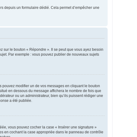
sateurs depuis un formulaire dédié. Cela permet d’empêcher une
ez sur le bouton « Répondre ». Il se peut que vous ayez besoin
 sujet. Par exemple : vous pouvez publier de nouveaux sujets
s pouvez modifier un de vos messages en cliquant le bouton
e situé en dessous du message affichera le nombre de fois que
modérateur ou un administrateur, bien qu’ils puissent rédiger une
ponse a été publiée.
réée, vous pouvez cocher la case « Insérer une signature »
ages en cochant la case appropriée dans le panneau de contrôle
gnature.