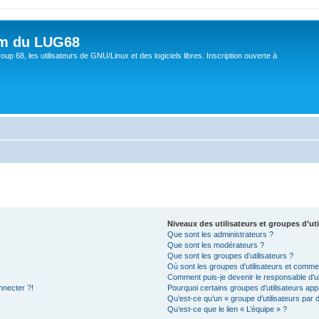
um du LUG68
up 68, les utilisateurs de GNU/Linux et des logiciels libres. Inscription ouverte à
Niveaux des utilisateurs et groupes d’uti
Que sont les administrateurs ?
Que sont les modérateurs ?
Que sont les groupes d’utilisateurs ?
Où sont les groupes d’utilisateurs et commen
Comment puis-je devenir le responsable d’un
nnecter ?!
Pourquoi certains groupes d’utilisateurs app
Qu’est-ce qu’un « groupe d’utilisateurs par 
Qu’est-ce que le lien « L’équipe » ?