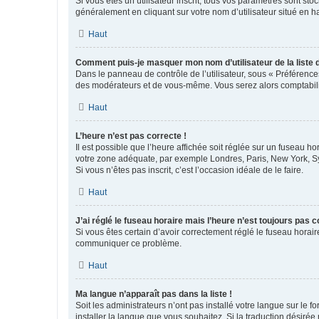
Si vous êtes un utilisateur inscrit, tous vos paramètres sont st
généralement en cliquant sur votre nom d’utilisateur situé en 
Haut
Comment puis-je masquer mon nom d’utilisateur de la liste de
Dans le panneau de contrôle de l’utilisateur, sous « Préférence
des modérateurs et de vous-même. Vous serez alors comptabilis
Haut
L’heure n’est pas correcte !
Il est possible que l’heure affichée soit réglée sur un fuseau hor
votre zone adéquate, par exemple Londres, Paris, New York, Sydn
Si vous n’êtes pas inscrit, c’est l’occasion idéale de le faire.
Haut
J’ai réglé le fuseau horaire mais l’heure n’est toujours pas c
Si vous êtes certain d’avoir correctement réglé le fuseau horaire
communiquer ce problème.
Haut
Ma langue n’apparaît pas dans la liste !
Soit les administrateurs n’ont pas installé votre langue sur le f
installer la langue que vous souhaitez. Si la traduction désirée