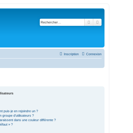
Rechercher
Recherche avancé
Inscription
Connexion
lisateurs
t puis-je en rejoindre un ?
 groupe d’utilisateurs ?
araissent dans une couleur différente ?
défaut » ?