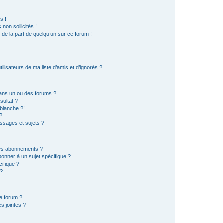
s !
non sollicités !
e de la part de quelqu’un sur ce forum !
lisateurs de ma liste d’amis et d’ignorés ?
ans un ou des forums ?
sultat ?
blanche ?!
?
ssages et sujets ?
t les abonnements ?
onner à un sujet spécifique ?
ifique ?
 ?
ce forum ?
s jointes ?