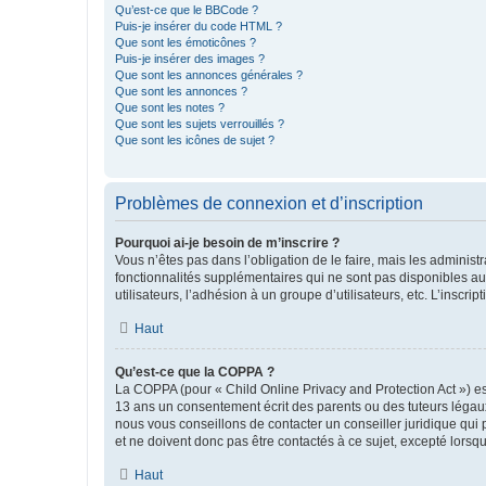
Qu’est-ce que le BBCode ?
Puis-je insérer du code HTML ?
Que sont les émoticônes ?
Puis-je insérer des images ?
Que sont les annonces générales ?
Que sont les annonces ?
Que sont les notes ?
Que sont les sujets verrouillés ?
Que sont les icônes de sujet ?
Problèmes de connexion et d’inscription
Pourquoi ai-je besoin de m’inscrire ?
Vous n’êtes pas dans l’obligation de le faire, mais les adminis
fonctionnalités supplémentaires qui ne sont pas disponibles aux 
utilisateurs, l’adhésion à un groupe d’utilisateurs, etc. L’insc
Haut
Qu’est-ce que la COPPA ?
La COPPA (pour « Child Online Privacy and Protection Act ») es
13 ans un consentement écrit des parents ou des tuteurs légaux
nous vous conseillons de contacter un conseiller juridique qui
et ne doivent donc pas être contactés à ce sujet, excepté lorsq
Haut