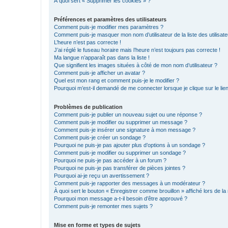
À quoi sert « Supprimer les cookies » ?
Préférences et paramètres des utilisateurs
Comment puis-je modifier mes paramètres ?
Comment puis-je masquer mon nom d’utilisateur de la liste des utilisate
L’heure n’est pas correcte !
J’ai réglé le fuseau horaire mais l’heure n’est toujours pas correcte !
Ma langue n’apparaît pas dans la liste !
Que signifient les images situées à côté de mon nom d’utilisateur ?
Comment puis-je afficher un avatar ?
Quel est mon rang et comment puis-je le modifier ?
Pourquoi m’est-il demandé de me connecter lorsque je clique sur le lien 
Problèmes de publication
Comment puis-je publier un nouveau sujet ou une réponse ?
Comment puis-je modifier ou supprimer un message ?
Comment puis-je insérer une signature à mon message ?
Comment puis-je créer un sondage ?
Pourquoi ne puis-je pas ajouter plus d’options à un sondage ?
Comment puis-je modifier ou supprimer un sondage ?
Pourquoi ne puis-je pas accéder à un forum ?
Pourquoi ne puis-je pas transférer de pièces jointes ?
Pourquoi ai-je reçu un avertissement ?
Comment puis-je rapporter des messages à un modérateur ?
À quoi sert le bouton « Enregistrer comme brouillon » affiché lors de la 
Pourquoi mon message a-t-il besoin d’être approuvé ?
Comment puis-je remonter mes sujets ?
Mise en forme et types de sujets