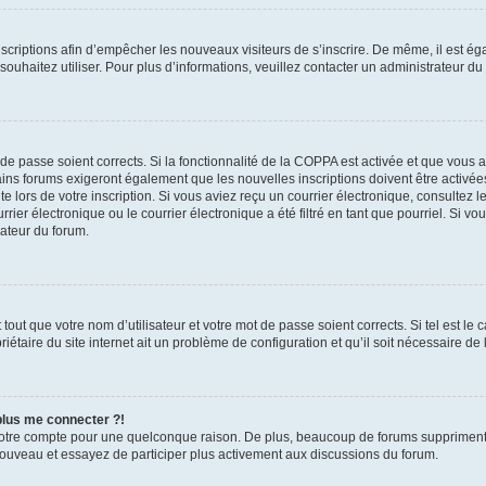
inscriptions afin d’empêcher les nouveaux visiteurs de s’inscrire. De même, il est é
s souhaitez utiliser. Pour plus d’informations, veuillez contacter un administrateur du
t de passe soient corrects. Si la fonctionnalité de la COPPA est activée et que vous 
ains forums exigeront également que les nouvelles inscriptions doivent être activée
te lors de votre inscription. Si vous aviez reçu un courrier électronique, consultez l
r électronique ou le courrier électronique a été filtré en tant que pourriel. Si vo
rateur du forum.
out que votre nom d’utilisateur et votre mot de passe soient corrects. Si tel est le
iétaire du site internet ait un problème de configuration et qu’il soit nécessaire de l
 plus me connecter ?!
votre compte pour une quelconque raison. De plus, beaucoup de forums suppriment pér
 nouveau et essayez de participer plus activement aux discussions du forum.