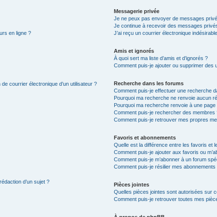
Messagerie privée
Je ne peux pas envoyer de messages privé
Je continue à recevoir des messages privés 
urs en ligne ?
J’ai reçu un courrier électronique indésirabl
Amis et ignorés
À quoi sert ma liste d’amis et d’ignorés ?
Comment puis-je ajouter ou supprimer des uti
Recherche dans les forums
de courrier électronique d’un utilisateur ?
Comment puis-je effectuer une recherche d
Pourquoi ma recherche ne renvoie aucun ré
Pourquoi ma recherche renvoie à une page 
Comment puis-je rechercher des membres 
Comment puis-je retrouver mes propres me
Favoris et abonnements
Quelle est la différence entre les favoris e
Comment puis-je ajouter aux favoris ou m’ab
Comment puis-je m’abonner à un forum spéc
Comment puis-je résilier mes abonnements
rédaction d’un sujet ?
Pièces jointes
Quelles pièces jointes sont autorisées sur 
Comment puis-je retrouver toutes mes pièce
À propos de phpBB