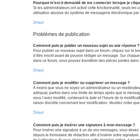
Pourquoi m’est-il demandé de me connecter lorsque je clique s
Si les administrateurs ont activé cette fonctionnalité, seuls le
utilisation abusive du système de messagerie électronique par d
Haut
Problèmes de publication
Comment puis-je publier un nouveau sujet ou une réponse ?
Pour publier un nouveau sujet dans un forum, cliquez sur le b
d’être inscrit avant de pouvoir rédiger un message. Sur chaque
dans ce forum, vous pouvez transférer des pièces jointes dans 
Haut
Comment puis-je modifier ou supprimer un message ?
À moins que vous ne soyez un administrateur ou un modérateu
adéquat, parfois dans une limite de temps après que le message
vous l’avez modifié, contenant la date et l’heure de la modificat
raison discrète concernant leur modification. Veuillez noter q
Haut
Comment puis-je insérer une signature à mon message ?
Pour insérer une signature à un de vos messages, vous devez to
depuis le formulaire de rédaction afin d’insérer votre signat
de l’utilisateur. Si vous choisissez cette dernière option, il ne