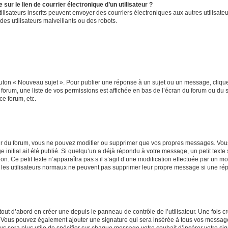
ur le lien de courrier électronique d’un utilisateur ?
s utilisateurs inscrits peuvent envoyer des courriers électroniques aux autres utili
es utilisateurs malveillants ou des robots.
outon « Nouveau sujet ». Pour publier une réponse à un sujet ou un message, cliqu
 forum, une liste de vos permissions est affichée en bas de l’écran du forum ou du
ce forum, etc.
r du forum, vous ne pouvez modifier ou supprimer que vos propres messages. Vou
 initial ait été publié. Si quelqu’un a déjà répondu à votre message, un petit text
ion. Ce petit texte n’apparaîtra pas s’il s’agit d’une modification effectuée par un 
ue les utilisateurs normaux ne peuvent pas supprimer leur propre message si une ré
ut d’abord en créer une depuis le panneau de contrôle de l’utilisateur. Une fois c
ure. Vous pouvez également ajouter une signature qui sera insérée à tous vos mess
 vous sera plus utile de spécifier sur chaque message votre souhait d’insérer votre si