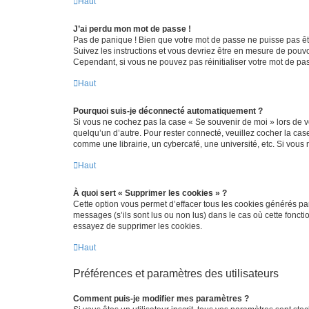
Haut
J’ai perdu mon mot de passe !
Pas de panique ! Bien que votre mot de passe ne puisse pas être
Suivez les instructions et vous devriez être en mesure de pou
Cependant, si vous ne pouvez pas réinitialiser votre mot de pa
Haut
Pourquoi suis-je déconnecté automatiquement ?
Si vous ne cochez pas la case « Se souvenir de moi » lors de v
quelqu’un d’autre. Pour rester connecté, veuillez cocher la ca
comme une librairie, un cybercafé, une université, etc. Si vous n
Haut
À quoi sert « Supprimer les cookies » ?
Cette option vous permet d’effacer tous les cookies générés par
messages (s’ils sont lus ou non lus) dans le cas où cette fonc
essayez de supprimer les cookies.
Haut
Préférences et paramètres des utilisateurs
Comment puis-je modifier mes paramètres ?