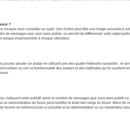
ateur ?
ur lorsque vous consultez un sujet. Une d’elles peut être une image associée à vo
mbre de messages que vous avez publié, ou permet de différencier votre statut parti
 unique et personnelle à chaque utilisateur.
ous pouvez ajouter un avatar en utilisant une des quatre méthodes suivantes : le serv
ent activer ou non la fonctionnalité des avatars et des méthodes qu’ils veuillent ren
forum.
ur, indiquent votre activité selon le nombre de messages que vous avez publié ou id
eul un administrateur du forum peut modifier le texte des rangs du forum. Merci de 
de forums ne toléreront pas ce procédé et un administrateur ou un modérateur pou