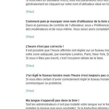
Si vous êtes un utilisateur inscrit, tous vos paramètres sont st
généralement en cliquant sur votre nom d’utilisateur situé en 
Haut
Comment puis-je masquer mon nom d’utilisateur de la liste de
Dans le panneau de contrôle de l’utilisateur, sous « Préférence
des modérateurs et de vous-même. Vous serez alors comptabilis
Haut
L’heure n’est pas correcte !
Il est possible que l’heure affichée soit réglée sur un fuseau hor
votre zone adéquate, par exemple Londres, Paris, New York, Sydn
Si vous n’êtes pas inscrit, c’est l’occasion idéale de le faire.
Haut
J’ai réglé le fuseau horaire mais l’heure n’est toujours pas c
Si vous êtes certain d’avoir correctement réglé le fuseau horaire
communiquer ce problème.
Haut
Ma langue n’apparaît pas dans la liste !
Soit les administrateurs n’ont pas installé votre langue sur le f
installer la langue que vous souhaitez. Si la traduction désirée