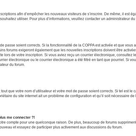
inscriptions afin d’empêcher les nouveaux visiteurs de s’inscrire. De même, il est é
s souhaitez utiliser. Pour plus d’informations, veuillez contacter un administrateur du
t de passe soient corrects. Si la fonctionnalité de la COPPA est activée et que vous 
ains forums exigeront également que les nouvelles inscriptions doivent être activée
te lors de votre inscription. Si vous aviez reçu un courrier électronique, consultez l
r électronique ou le courrier électronique a été filtré en tant que pourriel. Si vo
rateur du forum.
out que votre nom d’utilisateur et votre mot de passe soient corrects. Si tel est le
iétaire du site internet ait un problème de configuration et qu’il soit nécessaire de l
 plus me connecter ?!
votre compte pour une quelconque raison. De plus, beaucoup de forums suppriment pér
 nouveau et essayez de participer plus activement aux discussions du forum.