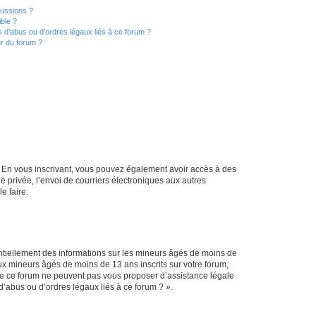
cussions ?
ible ?
 d’abus ou d’ordres légaux liés à ce forum ?
r du forum ?
ts. En vous inscrivant, vous pouvez également avoir accès à des
ie privée, l’envoi de courriers électroniques aux autres
e faire.
entiellement des informations sur les mineurs âgés de moins de
x mineurs âgés de moins de 13 ans inscrits sur votre forum,
 de ce forum ne peuvent pas vous proposer d’assistance légale
d’abus ou d’ordres légaux liés à ce forum ? ».