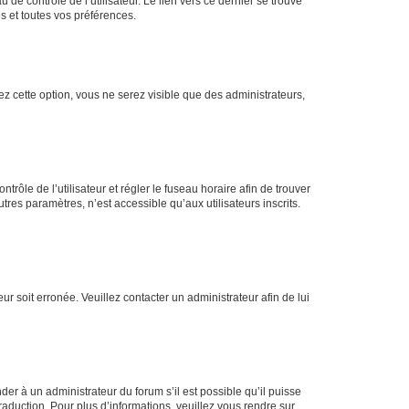
de contrôle de l’utilisateur. Le lien vers ce dernier se trouve
s et toutes vos préférences.
ez cette option, vous ne serez visible que des administrateurs,
ntrôle de l’utilisateur et régler le fuseau horaire afin de trouver
es paramètres, n’est accessible qu’aux utilisateurs inscrits.
ur soit erronée. Veuillez contacter un administrateur afin de lui
der à un administrateur du forum s’il est possible qu’il puisse
raduction. Pour plus d’informations, veuillez vous rendre sur