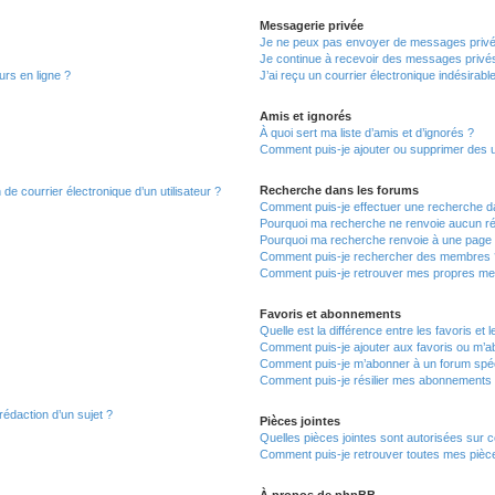
Messagerie privée
Je ne peux pas envoyer de messages privé
Je continue à recevoir des messages privés 
urs en ligne ?
J’ai reçu un courrier électronique indésirabl
Amis et ignorés
À quoi sert ma liste d’amis et d’ignorés ?
Comment puis-je ajouter ou supprimer des uti
Recherche dans les forums
de courrier électronique d’un utilisateur ?
Comment puis-je effectuer une recherche d
Pourquoi ma recherche ne renvoie aucun ré
Pourquoi ma recherche renvoie à une page 
Comment puis-je rechercher des membres 
Comment puis-je retrouver mes propres me
Favoris et abonnements
Quelle est la différence entre les favoris e
Comment puis-je ajouter aux favoris ou m’ab
Comment puis-je m’abonner à un forum spéc
Comment puis-je résilier mes abonnements
rédaction d’un sujet ?
Pièces jointes
Quelles pièces jointes sont autorisées sur 
Comment puis-je retrouver toutes mes pièce
À propos de phpBB