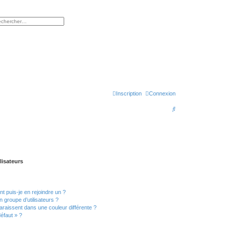
rcher
herche avancée
Inscription
Connexion
R
e
c
h
e
lisateurs
r
c
t puis-je en rejoindre un ?
h
 groupe d’utilisateurs ?
e
araissent dans une couleur différente ?
défaut » ?
r