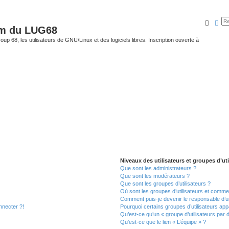
Reche
Rec
um du LUG68
up 68, les utilisateurs de GNU/Linux et des logiciels libres. Inscription ouverte à
Niveaux des utilisateurs et groupes d’uti
Que sont les administrateurs ?
Que sont les modérateurs ?
Que sont les groupes d’utilisateurs ?
Où sont les groupes d’utilisateurs et commen
Comment puis-je devenir le responsable d’un
nnecter ?!
Pourquoi certains groupes d’utilisateurs app
Qu’est-ce qu’un « groupe d’utilisateurs par 
Qu’est-ce que le lien « L’équipe » ?