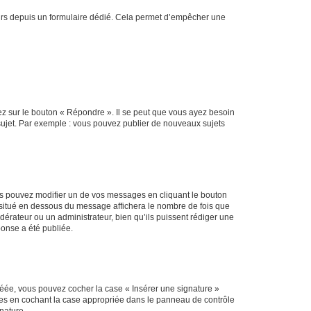
sateurs depuis un formulaire dédié. Cela permet d’empêcher une
ez sur le bouton « Répondre ». Il se peut que vous ayez besoin
 sujet. Par exemple : vous pouvez publier de nouveaux sujets
s pouvez modifier un de vos messages en cliquant le bouton
e situé en dessous du message affichera le nombre de fois que
modérateur ou un administrateur, bien qu’ils puissent rédiger une
ponse a été publiée.
réée, vous pouvez cocher la case « Insérer une signature »
ages en cochant la case appropriée dans le panneau de contrôle
gnature.