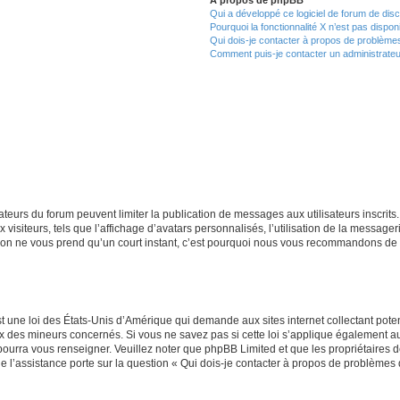
Qui a développé ce logiciel de forum de dis
Pourquoi la fonctionnalité X n’est pas dispon
Qui dois-je contacter à propos de problèmes
Comment puis-je contacter un administrateu
trateurs du forum peuvent limiter la publication de messages aux utilisateurs inscri
visiteurs, tels que l’affichage d’avatars personnalisés, l’utilisation de la messager
ription ne vous prend qu’un court instant, c’est pourquoi nous vous recommandons de l
t une loi des États-Unis d’Amérique qui demande aux sites internet collectant pot
 des mineurs concernés. Si vous ne savez pas si cette loi s’applique également au
 pourra vous renseigner. Veuillez noter que phpBB Limited et que les propriétaires
ue l’assistance porte sur la question « Qui dois-je contacter à propos de problèmes 