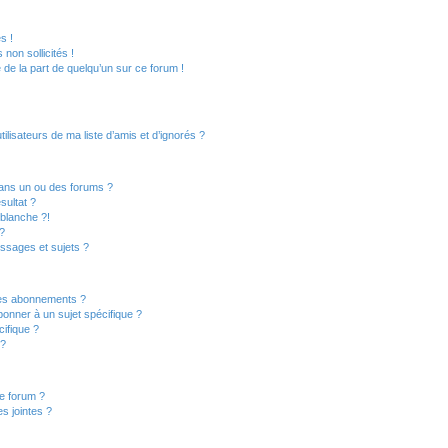
s !
non sollicités !
e de la part de quelqu’un sur ce forum !
lisateurs de ma liste d’amis et d’ignorés ?
ans un ou des forums ?
sultat ?
blanche ?!
?
ssages et sujets ?
t les abonnements ?
onner à un sujet spécifique ?
ifique ?
 ?
ce forum ?
s jointes ?