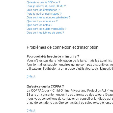
Qu’est-ce que le BBCode ?
Puis-je insérer du code HTML ?
Que sont les émoticônes ?
Puis-je insérer des images ?
Que sont les annonces générales ?
Que sont les annonces ?
Que sont les notes ?
Que sont les sujets verrouillés ?
Que sont les icônes de sujet ?
Problèmes de connexion et d’inscription
Pourquoi ai-je besoin de m’inscrire ?
Vous n’êtes pas dans l’obligation de le faire, mais les adminis
fonctionnalités supplémentaires qui ne sont pas disponibles aux 
utilisateurs, l’adhésion à un groupe d’utilisateurs, etc. L’insc
Haut
Qu’est-ce que la COPPA ?
La COPPA (pour « Child Online Privacy and Protection Act ») es
13 ans un consentement écrit des parents ou des tuteurs légaux
nous vous conseillons de contacter un conseiller juridique qui
et ne doivent donc pas être contactés à ce sujet, excepté lorsq
Haut