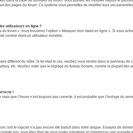
ockés dans la base de données du forum. Vous pouvez les modifier depuis le panneau 
haut des pages du forum. Ce système vous permettra de modifier tous vos paramètre
s utilisateurs en ligne ?
s du forum », vous trouverez l’option « Masquer mon statut en ligne ». Si vous activ
é comme étant un utilisateur invisible.
aire différent du vôtre. Si tel était le cas, veuillez vous rendre dans le panneau de co
ey, etc. Veuillez noter que le réglage du fuseau horaire, comme la plupart des autr
orrecte !
 mais que l’heure n’est toujours pas correcte, il est probable que l’horloge du serve
orum, soit le logiciel n’a pas encore été traduit dans votre langue. Essayez de deman
 n’existe pas, vous êtes libre de vous porter volontaire et commencer une nouvelle t