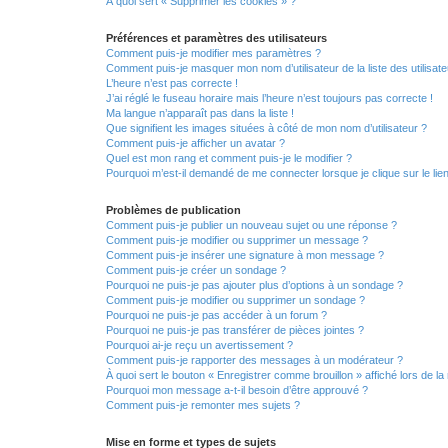
À quoi sert « Supprimer les cookies » ?
Préférences et paramètres des utilisateurs
Comment puis-je modifier mes paramètres ?
Comment puis-je masquer mon nom d’utilisateur de la liste des utilisate
L’heure n’est pas correcte !
J’ai réglé le fuseau horaire mais l’heure n’est toujours pas correcte !
Ma langue n’apparaît pas dans la liste !
Que signifient les images situées à côté de mon nom d’utilisateur ?
Comment puis-je afficher un avatar ?
Quel est mon rang et comment puis-je le modifier ?
Pourquoi m’est-il demandé de me connecter lorsque je clique sur le lien 
Problèmes de publication
Comment puis-je publier un nouveau sujet ou une réponse ?
Comment puis-je modifier ou supprimer un message ?
Comment puis-je insérer une signature à mon message ?
Comment puis-je créer un sondage ?
Pourquoi ne puis-je pas ajouter plus d’options à un sondage ?
Comment puis-je modifier ou supprimer un sondage ?
Pourquoi ne puis-je pas accéder à un forum ?
Pourquoi ne puis-je pas transférer de pièces jointes ?
Pourquoi ai-je reçu un avertissement ?
Comment puis-je rapporter des messages à un modérateur ?
À quoi sert le bouton « Enregistrer comme brouillon » affiché lors de la 
Pourquoi mon message a-t-il besoin d’être approuvé ?
Comment puis-je remonter mes sujets ?
Mise en forme et types de sujets