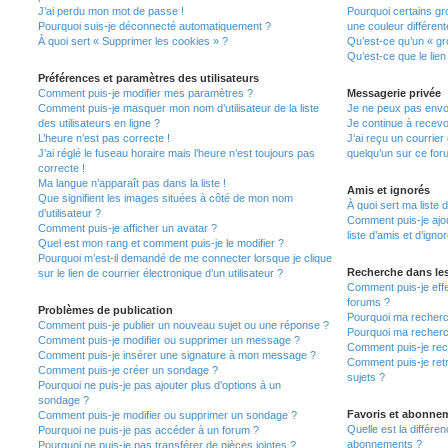
J’ai perdu mon mot de passe !
Pourquoi certains gr
Pourquoi suis-je déconnecté automatiquement ?
une couleur différent
À quoi sert « Supprimer les cookies » ?
Qu’est-ce qu’un « gro
Qu’est-ce que le lien
Préférences et paramètres des utilisateurs
Comment puis-je modifier mes paramètres ?
Messagerie privée
Comment puis-je masquer mon nom d’utilisateur de la liste
Je ne peux pas envo
des utilisateurs en ligne ?
Je continue à recevo
L’heure n’est pas correcte !
J’ai reçu un courrier
J’ai réglé le fuseau horaire mais l’heure n’est toujours pas
quelqu’un sur ce for
correcte !
Ma langue n’apparaît pas dans la liste !
Amis et ignorés
Que signifient les images situées à côté de mon nom
À quoi sert ma liste 
d’utilisateur ?
Comment puis-je ajou
Comment puis-je afficher un avatar ?
liste d’amis et d’igno
Quel est mon rang et comment puis-je le modifier ?
Pourquoi m’est-il demandé de me connecter lorsque je clique
Recherche dans le
sur le lien de courrier électronique d’un utilisateur ?
Comment puis-je eff
forums ?
Problèmes de publication
Pourquoi ma recherc
Comment puis-je publier un nouveau sujet ou une réponse ?
Pourquoi ma recherc
Comment puis-je modifier ou supprimer un message ?
Comment puis-je re
Comment puis-je insérer une signature à mon message ?
Comment puis-je ret
Comment puis-je créer un sondage ?
sujets ?
Pourquoi ne puis-je pas ajouter plus d’options à un
sondage ?
Favoris et abonne
Comment puis-je modifier ou supprimer un sondage ?
Quelle est la différen
Pourquoi ne puis-je pas accéder à un forum ?
abonnements ?
Pourquoi ne puis-je pas transférer de pièces jointes ?