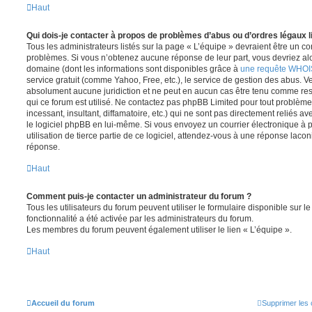
Haut
Qui dois-je contacter à propos de problèmes d’abus ou d’ordres légaux l
Tous les administrateurs listés sur la page « L’équipe » devraient être un c
problèmes. Si vous n’obtenez aucune réponse de leur part, vous devriez alor
domaine (dont les informations sont disponibles grâce à
une requête WHOI
service gratuit (comme Yahoo, Free, etc.), le service de gestion des abus. 
absolument aucune juridiction et ne peut en aucun cas être tenu comme re
qui ce forum est utilisé. Ne contactez pas phpBB Limited pour tout problèm
incessant, insultant, diffamatoire, etc.) qui ne sont pas directement reliés a
le logiciel phpBB en lui-même. Si vous envoyez un courrier électronique à
utilisation de tierce partie de ce logiciel, attendez-vous à une réponse laco
réponse.
Haut
Comment puis-je contacter un administrateur du forum ?
Tous les utilisateurs du forum peuvent utiliser le formulaire disponible sur le
fonctionnalité a été activée par les administrateurs du forum.
Les membres du forum peuvent également utiliser le lien « L’équipe ».
Haut
Accueil du forum
Supprimer les 