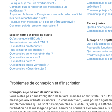
Comment puis-je ajou
Pourquoi ai-je reçu un avertissement ?
spécifique ?
Comment puis-je rapporter des messages à un
Comment puis-je m’a
modérateur ?
Comment puis-je rés
À quoi sert le bouton « Enregistrer comme brouillon » affiché
lors de la rédaction d’un sujet ?
Pourquoi mon message a-t-il besoin d’être approuvé ?
Pièces jointes
Comment puis-je remonter mes sujets ?
Quelles pièces joint
Comment puis-je retr
Mise en forme et types de sujets
Qu’est-ce que le BBCode ?
À propos de phpB
Puis-je insérer du code HTML ?
Qui a développé ce l
Que sont les émoticônes ?
Pourquoi la fonctionn
Puis-je insérer des images ?
Qui dois-je contacte
Que sont les annonces générales ?
d’ordres légaux liés 
Que sont les annonces ?
Comment puis-je cont
Que sont les notes ?
Que sont les sujets verrouillés ?
Que sont les icônes de sujet ?
Problèmes de connexion et d’inscription
Pourquoi ai-je besoin de m’inscrire ?
Vous n’êtes pas dans l’obligation de le faire, mais les administrateurs du fo
messages aux utilisateurs inscrits. En vous inscrivant, vous pouvez égaleme
supplémentaires qui ne sont pas disponibles aux visiteurs, tels que l’affich
l’utilisation de la messagerie privée, l’envoi de courriers électroniques aux a