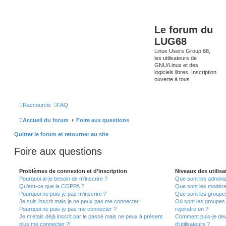
Le forum du
LUG68
Linux Users Group 68,
les utilisateurs de
GNU/Linux et des
logiciels libres. Inscription
ouverte à tous.
Raccourcis
FAQ
Accueil du forum
Foire aux questions
Quitter le forum et retourner au site
Foire aux questions
Problèmes de connexion et d’inscription
Niveaux des utilisa
Pourquoi ai-je besoin de m’inscrire ?
Que sont les adminis
Qu’est-ce que la COPPA ?
Que sont les modéra
Pourquoi ne puis-je pas m’inscrire ?
Que sont les groupes 
Je suis inscrit mais je ne peux pas me connecter !
Où sont les groupes 
Pourquoi ne puis-je pas me connecter ?
rejoindre un ?
Je m’étais déjà inscrit par le passé mais ne peux à présent
Comment puis-je dev
plus me connecter ?!
d’utilisateurs ?