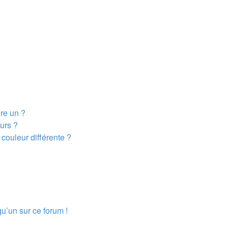
dre un ?
urs ?
couleur différente ?
qu’un sur ce forum !