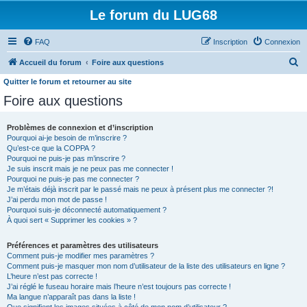
Le forum du LUG68
FAQ
Inscription
Connexion
R
Accueil du forum
Foire aux questions
e
Quitter le forum et retourner au site
c
Foire aux questions
h
Problèmes de connexion et d’inscription
e
Pourquoi ai-je besoin de m’inscrire ?
r
Qu’est-ce que la COPPA ?
Pourquoi ne puis-je pas m’inscrire ?
c
Je suis inscrit mais je ne peux pas me connecter !
h
Pourquoi ne puis-je pas me connecter ?
Je m’étais déjà inscrit par le passé mais ne peux à présent plus me connecter ?!
e
J’ai perdu mon mot de passe !
Pourquoi suis-je déconnecté automatiquement ?
r
À quoi sert « Supprimer les cookies » ?
Préférences et paramètres des utilisateurs
Comment puis-je modifier mes paramètres ?
Comment puis-je masquer mon nom d’utilisateur de la liste des utilisateurs en ligne ?
L’heure n’est pas correcte !
J’ai réglé le fuseau horaire mais l’heure n’est toujours pas correcte !
Ma langue n’apparaît pas dans la liste !