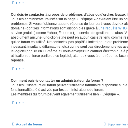
Haut
Qui dois-je contacter à propos de problèmes d’abus ou d’ordres légaux l
Tous les administrateurs listés sur la page « L’équipe » devraient être un c
problèmes. Si vous n’obtenez aucune réponse de leur part, vous devriez alor
domaine (dont les informations sont disponibles grâce à
une requête WHOI
service gratuit (comme Yahoo, Free, etc.), le service de gestion des abus. 
absolument aucune juridiction et ne peut en aucun cas être tenu comme re
qui ce forum est utilisé. Ne contactez pas phpBB Limited pour tout problèm
incessant, insultant, diffamatoire, etc.) qui ne sont pas directement reliés a
le logiciel phpBB en lui-même. Si vous envoyez un courrier électronique à
utilisation de tierce partie de ce logiciel, attendez-vous à une réponse laco
réponse.
Haut
Comment puis-je contacter un administrateur du forum ?
Tous les utilisateurs du forum peuvent utiliser le formulaire disponible sur le
fonctionnalité a été activée par les administrateurs du forum.
Les membres du forum peuvent également utiliser le lien « L’équipe ».
Haut
Accueil du forum
Supprimer les 