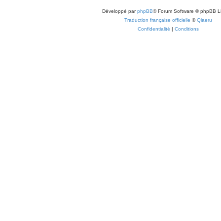
Développé par
phpBB
® Forum Software © phpBB L
Traduction française officielle
©
Qiaeru
Confidentialité
|
Conditions