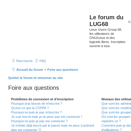
Le forum du
LUG68
Linux Users Group 68,
les utilisateurs de
GNU/Linux et des
logiciels libres. Inscription
ouverte à tous.
Raccourcis
FAQ
Accueil du forum
Foire aux questions
Quitter le forum et retourner au site
Foire aux questions
Problèmes de connexion et d’inscription
Niveaux des utilisa
Pourquoi ai-je besoin de m’inscrire ?
Que sont les adminis
Qu’est-ce que la COPPA ?
Que sont les modéra
Pourquoi ne puis-je pas m’inscrire ?
Que sont les groupes 
Je suis inscrit mais je ne peux pas me connecter !
Où sont les groupes 
Pourquoi ne puis-je pas me connecter ?
rejoindre un ?
Je m’étais déjà inscrit par le passé mais ne peux à présent
Comment puis-je dev
plus me connecter ?!
d’utilisateurs ?