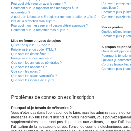
Comment puis-je ajou
Pourquoi ai-je reçu un avertissement ?
spécifique ?
Comment puis-je rapporter des messages à un
Comment puis-je m’a
modérateur ?
Comment puis-je rés
À quoi sert le bouton « Enregistrer comme brouillon » affiché
lors de la rédaction d’un sujet ?
Pourquoi mon message a-t-il besoin d’être approuvé ?
Pièces jointes
Comment puis-je remonter mes sujets ?
Quelles pièces joint
Comment puis-je retr
Mise en forme et types de sujets
Qu’est-ce que le BBCode ?
À propos de phpB
Puis-je insérer du code HTML ?
Qui a développé ce l
Que sont les émoticônes ?
Pourquoi la fonctionn
Puis-je insérer des images ?
Qui dois-je contacte
Que sont les annonces générales ?
d’ordres légaux liés 
Que sont les annonces ?
Comment puis-je cont
Que sont les notes ?
Que sont les sujets verrouillés ?
Que sont les icônes de sujet ?
Problèmes de connexion et d’inscription
Pourquoi ai-je besoin de m’inscrire ?
Vous n’êtes pas dans l’obligation de le faire, mais les administrateurs du fo
messages aux utilisateurs inscrits. En vous inscrivant, vous pouvez égaleme
supplémentaires qui ne sont pas disponibles aux visiteurs, tels que l’affich
l’utilisation de la messagerie privée, l’envoi de courriers électroniques aux a