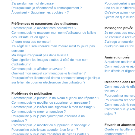
J’ai perdu mon mot de passe !
Pourquoi certains gr
Pourquoi suis-je déconnecté automatiquement ?
une couleur différent
À quoi sert « Supprimer les cookies » ?
Qu’est-ce qu’un « gro
Qu’est-ce que le lien
Préférences et paramètres des utilisateurs
Comment puis-je modifier mes paramètres ?
Messagerie privée
Comment puis-je masquer mon nom d’utilisateur de la liste
Je ne peux pas envo
des utilisateurs en ligne ?
Je continue à recevo
L’heure n’est pas correcte !
J’ai reçu un courrier
J’ai réglé le fuseau horaire mais l’heure n’est toujours pas
quelqu’un sur ce for
correcte !
Ma langue n’apparaît pas dans la liste !
Amis et ignorés
Que signifient les images situées à côté de mon nom
À quoi sert ma liste 
d’utilisateur ?
Comment puis-je ajou
Comment puis-je afficher un avatar ?
liste d’amis et d’igno
Quel est mon rang et comment puis-je le modifier ?
Pourquoi m’est-il demandé de me connecter lorsque je clique
Recherche dans le
sur le lien de courrier électronique d’un utilisateur ?
Comment puis-je eff
forums ?
Problèmes de publication
Pourquoi ma recherc
Comment puis-je publier un nouveau sujet ou une réponse ?
Pourquoi ma recherc
Comment puis-je modifier ou supprimer un message ?
Comment puis-je re
Comment puis-je insérer une signature à mon message ?
Comment puis-je ret
Comment puis-je créer un sondage ?
sujets ?
Pourquoi ne puis-je pas ajouter plus d’options à un
sondage ?
Favoris et abonne
Comment puis-je modifier ou supprimer un sondage ?
Quelle est la différen
Pourquoi ne puis-je pas accéder à un forum ?
abonnements ?
Pourquoi ne puis-je pas transférer de pièces jointes ?