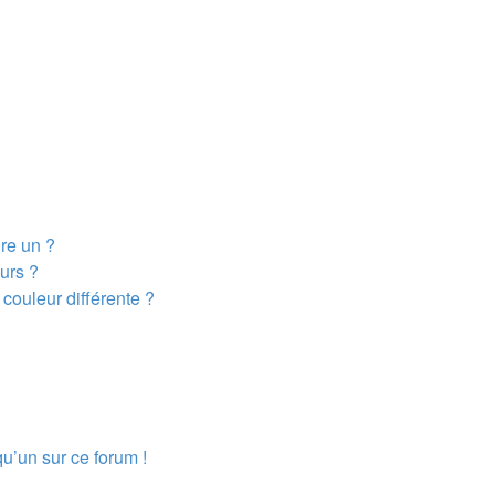
dre un ?
urs ?
couleur différente ?
qu’un sur ce forum !