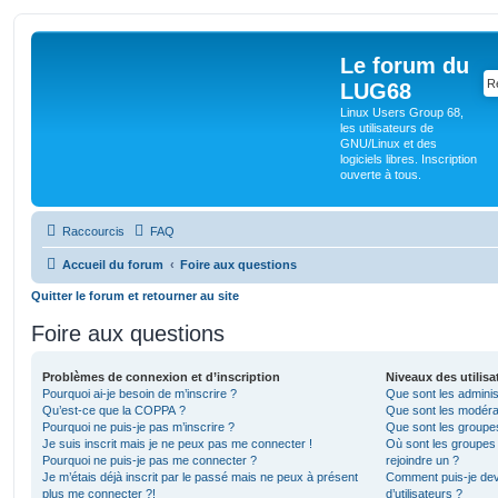
Le forum du
LUG68
Linux Users Group 68,
les utilisateurs de
GNU/Linux et des
logiciels libres. Inscription
ouverte à tous.
Raccourcis
FAQ
Accueil du forum
Foire aux questions
Quitter le forum et retourner au site
Foire aux questions
Problèmes de connexion et d’inscription
Niveaux des utilisa
Pourquoi ai-je besoin de m’inscrire ?
Que sont les adminis
Qu’est-ce que la COPPA ?
Que sont les modéra
Pourquoi ne puis-je pas m’inscrire ?
Que sont les groupes 
Je suis inscrit mais je ne peux pas me connecter !
Où sont les groupes 
Pourquoi ne puis-je pas me connecter ?
rejoindre un ?
Je m’étais déjà inscrit par le passé mais ne peux à présent
Comment puis-je dev
plus me connecter ?!
d’utilisateurs ?