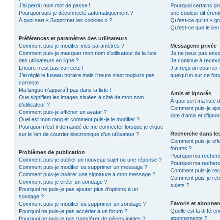
J’ai perdu mon mot de passe !
Pourquoi certains gr
Pourquoi suis-je déconnecté automatiquement ?
une couleur différent
À quoi sert « Supprimer les cookies » ?
Qu’est-ce qu’un « gro
Qu’est-ce que le lien
Préférences et paramètres des utilisateurs
Comment puis-je modifier mes paramètres ?
Messagerie privée
Comment puis-je masquer mon nom d’utilisateur de la liste
Je ne peux pas envo
des utilisateurs en ligne ?
Je continue à recevo
L’heure n’est pas correcte !
J’ai reçu un courrier
J’ai réglé le fuseau horaire mais l’heure n’est toujours pas
quelqu’un sur ce for
correcte !
Ma langue n’apparaît pas dans la liste !
Amis et ignorés
Que signifient les images situées à côté de mon nom
À quoi sert ma liste 
d’utilisateur ?
Comment puis-je ajou
Comment puis-je afficher un avatar ?
liste d’amis et d’igno
Quel est mon rang et comment puis-je le modifier ?
Pourquoi m’est-il demandé de me connecter lorsque je clique
Recherche dans le
sur le lien de courrier électronique d’un utilisateur ?
Comment puis-je eff
forums ?
Problèmes de publication
Pourquoi ma recherc
Comment puis-je publier un nouveau sujet ou une réponse ?
Pourquoi ma recherc
Comment puis-je modifier ou supprimer un message ?
Comment puis-je re
Comment puis-je insérer une signature à mon message ?
Comment puis-je ret
Comment puis-je créer un sondage ?
sujets ?
Pourquoi ne puis-je pas ajouter plus d’options à un
sondage ?
Favoris et abonne
Comment puis-je modifier ou supprimer un sondage ?
Quelle est la différen
Pourquoi ne puis-je pas accéder à un forum ?
abonnements ?
Pourquoi ne puis-je pas transférer de pièces jointes ?