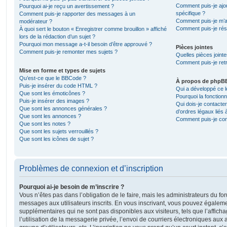
Comment puis-je ajou
Pourquoi ai-je reçu un avertissement ?
spécifique ?
Comment puis-je rapporter des messages à un
Comment puis-je m’a
modérateur ?
Comment puis-je rés
À quoi sert le bouton « Enregistrer comme brouillon » affiché
lors de la rédaction d’un sujet ?
Pourquoi mon message a-t-il besoin d’être approuvé ?
Pièces jointes
Comment puis-je remonter mes sujets ?
Quelles pièces joint
Comment puis-je retr
Mise en forme et types de sujets
Qu’est-ce que le BBCode ?
À propos de phpB
Puis-je insérer du code HTML ?
Qui a développé ce l
Que sont les émoticônes ?
Pourquoi la fonctionn
Puis-je insérer des images ?
Qui dois-je contacte
Que sont les annonces générales ?
d’ordres légaux liés 
Que sont les annonces ?
Comment puis-je cont
Que sont les notes ?
Que sont les sujets verrouillés ?
Que sont les icônes de sujet ?
Problèmes de connexion et d’inscription
Pourquoi ai-je besoin de m’inscrire ?
Vous n’êtes pas dans l’obligation de le faire, mais les administrateurs du fo
messages aux utilisateurs inscrits. En vous inscrivant, vous pouvez égaleme
supplémentaires qui ne sont pas disponibles aux visiteurs, tels que l’affich
l’utilisation de la messagerie privée, l’envoi de courriers électroniques aux a