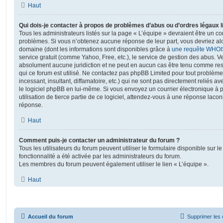
Haut
Qui dois-je contacter à propos de problèmes d’abus ou d’ordres légaux l
Tous les administrateurs listés sur la page « L’équipe » devraient être un c
problèmes. Si vous n’obtenez aucune réponse de leur part, vous devriez alor
domaine (dont les informations sont disponibles grâce à
une requête WHOI
service gratuit (comme Yahoo, Free, etc.), le service de gestion des abus. 
absolument aucune juridiction et ne peut en aucun cas être tenu comme re
qui ce forum est utilisé. Ne contactez pas phpBB Limited pour tout problèm
incessant, insultant, diffamatoire, etc.) qui ne sont pas directement reliés a
le logiciel phpBB en lui-même. Si vous envoyez un courrier électronique à
utilisation de tierce partie de ce logiciel, attendez-vous à une réponse laco
réponse.
Haut
Comment puis-je contacter un administrateur du forum ?
Tous les utilisateurs du forum peuvent utiliser le formulaire disponible sur le
fonctionnalité a été activée par les administrateurs du forum.
Les membres du forum peuvent également utiliser le lien « L’équipe ».
Haut
Accueil du forum
Supprimer les 