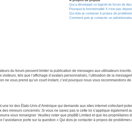
Qui a développé ce logiciel de forum de dis
Pourquoi la fonctionnalité X n’est pas dispon
Qui dois-je contacter à propos de problèmes
Comment puis-je contacter un administrateu
trateurs du forum peuvent limiter la publication de messages aux utilisateurs inscri
visiteurs, tels que l’affichage d’avatars personnalisés, l’utilisation de la messager
ription ne vous prend qu’un court instant, c’est pourquoi nous vous recommandons de l
t une loi des États-Unis d’Amérique qui demande aux sites internet collectant pot
 des mineurs concernés. Si vous ne savez pas si cette loi s’applique également au
 pourra vous renseigner. Veuillez noter que phpBB Limited et que les propriétaires
ue l’assistance porte sur la question « Qui dois-je contacter à propos de problèmes 