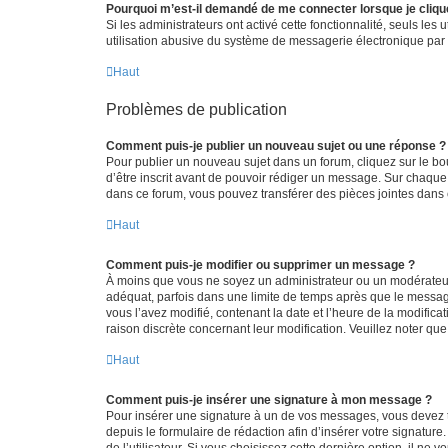
Pourquoi m’est-il demandé de me connecter lorsque je clique s
Si les administrateurs ont activé cette fonctionnalité, seuls le
utilisation abusive du système de messagerie électronique par d
Haut
Problèmes de publication
Comment puis-je publier un nouveau sujet ou une réponse ?
Pour publier un nouveau sujet dans un forum, cliquez sur le b
d’être inscrit avant de pouvoir rédiger un message. Sur chaque
dans ce forum, vous pouvez transférer des pièces jointes dans 
Haut
Comment puis-je modifier ou supprimer un message ?
À moins que vous ne soyez un administrateur ou un modérateu
adéquat, parfois dans une limite de temps après que le message
vous l’avez modifié, contenant la date et l’heure de la modificat
raison discrète concernant leur modification. Veuillez noter q
Haut
Comment puis-je insérer une signature à mon message ?
Pour insérer une signature à un de vos messages, vous devez to
depuis le formulaire de rédaction afin d’insérer votre signat
de l’utilisateur. Si vous choisissez cette dernière option, il ne