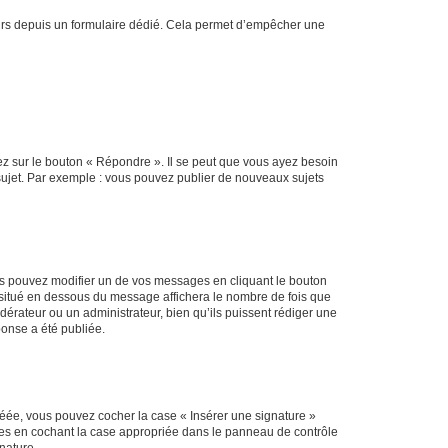
sateurs depuis un formulaire dédié. Cela permet d’empêcher une
ez sur le bouton « Répondre ». Il se peut que vous ayez besoin
 sujet. Par exemple : vous pouvez publier de nouveaux sujets
s pouvez modifier un de vos messages en cliquant le bouton
e situé en dessous du message affichera le nombre de fois que
modérateur ou un administrateur, bien qu’ils puissent rédiger une
ponse a été publiée.
réée, vous pouvez cocher la case « Insérer une signature »
ages en cochant la case appropriée dans le panneau de contrôle
gnature.