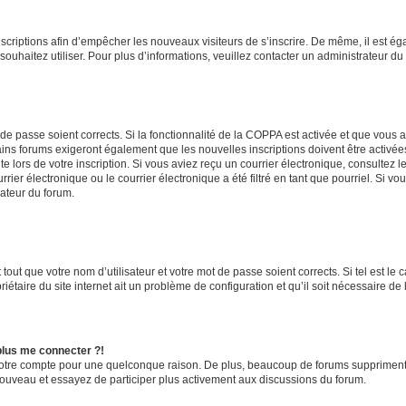
inscriptions afin d’empêcher les nouveaux visiteurs de s’inscrire. De même, il est é
s souhaitez utiliser. Pour plus d’informations, veuillez contacter un administrateur du
t de passe soient corrects. Si la fonctionnalité de la COPPA est activée et que vous 
ains forums exigeront également que les nouvelles inscriptions doivent être activée
te lors de votre inscription. Si vous aviez reçu un courrier électronique, consultez l
r électronique ou le courrier électronique a été filtré en tant que pourriel. Si vo
rateur du forum.
out que votre nom d’utilisateur et votre mot de passe soient corrects. Si tel est le
iétaire du site internet ait un problème de configuration et qu’il soit nécessaire de l
 plus me connecter ?!
votre compte pour une quelconque raison. De plus, beaucoup de forums suppriment pér
 nouveau et essayez de participer plus activement aux discussions du forum.