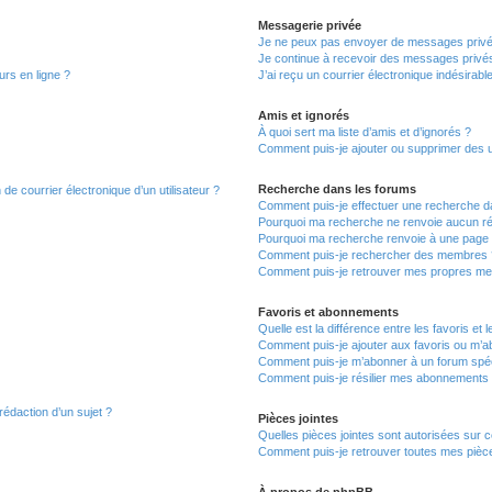
Messagerie privée
Je ne peux pas envoyer de messages privé
Je continue à recevoir des messages privés 
urs en ligne ?
J’ai reçu un courrier électronique indésirabl
Amis et ignorés
À quoi sert ma liste d’amis et d’ignorés ?
Comment puis-je ajouter ou supprimer des uti
Recherche dans les forums
de courrier électronique d’un utilisateur ?
Comment puis-je effectuer une recherche d
Pourquoi ma recherche ne renvoie aucun ré
Pourquoi ma recherche renvoie à une page 
Comment puis-je rechercher des membres 
Comment puis-je retrouver mes propres me
Favoris et abonnements
Quelle est la différence entre les favoris e
Comment puis-je ajouter aux favoris ou m’ab
Comment puis-je m’abonner à un forum spéc
Comment puis-je résilier mes abonnements
rédaction d’un sujet ?
Pièces jointes
Quelles pièces jointes sont autorisées sur 
Comment puis-je retrouver toutes mes pièce
À propos de phpBB