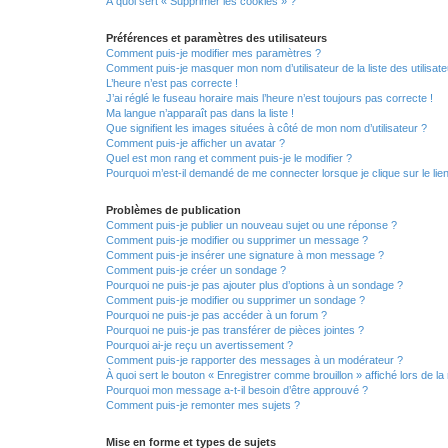
À quoi sert « Supprimer les cookies » ?
Préférences et paramètres des utilisateurs
Comment puis-je modifier mes paramètres ?
Comment puis-je masquer mon nom d’utilisateur de la liste des utilisate
L’heure n’est pas correcte !
J’ai réglé le fuseau horaire mais l’heure n’est toujours pas correcte !
Ma langue n’apparaît pas dans la liste !
Que signifient les images situées à côté de mon nom d’utilisateur ?
Comment puis-je afficher un avatar ?
Quel est mon rang et comment puis-je le modifier ?
Pourquoi m’est-il demandé de me connecter lorsque je clique sur le lien 
Problèmes de publication
Comment puis-je publier un nouveau sujet ou une réponse ?
Comment puis-je modifier ou supprimer un message ?
Comment puis-je insérer une signature à mon message ?
Comment puis-je créer un sondage ?
Pourquoi ne puis-je pas ajouter plus d’options à un sondage ?
Comment puis-je modifier ou supprimer un sondage ?
Pourquoi ne puis-je pas accéder à un forum ?
Pourquoi ne puis-je pas transférer de pièces jointes ?
Pourquoi ai-je reçu un avertissement ?
Comment puis-je rapporter des messages à un modérateur ?
À quoi sert le bouton « Enregistrer comme brouillon » affiché lors de la 
Pourquoi mon message a-t-il besoin d’être approuvé ?
Comment puis-je remonter mes sujets ?
Mise en forme et types de sujets