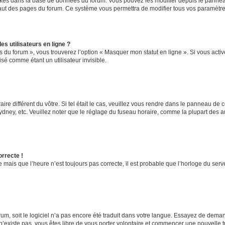
ockés dans la base de données du forum. Vous pouvez les modifier depuis le panneau 
haut des pages du forum. Ce système vous permettra de modifier tous vos paramètre
s utilisateurs en ligne ?
s du forum », vous trouverez l’option « Masquer mon statut en ligne ». Si vous activ
é comme étant un utilisateur invisible.
aire différent du vôtre. Si tel était le cas, veuillez vous rendre dans le panneau de co
ey, etc. Veuillez noter que le réglage du fuseau horaire, comme la plupart des autr
orrecte !
 mais que l’heure n’est toujours pas correcte, il est probable que l’horloge du serve
orum, soit le logiciel n’a pas encore été traduit dans votre langue. Essayez de deman
 n’existe pas, vous êtes libre de vous porter volontaire et commencer une nouvelle t