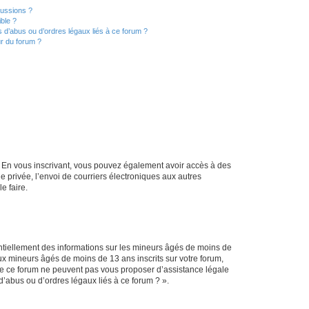
cussions ?
ible ?
 d’abus ou d’ordres légaux liés à ce forum ?
r du forum ?
ts. En vous inscrivant, vous pouvez également avoir accès à des
ie privée, l’envoi de courriers électroniques aux autres
e faire.
entiellement des informations sur les mineurs âgés de moins de
x mineurs âgés de moins de 13 ans inscrits sur votre forum,
 de ce forum ne peuvent pas vous proposer d’assistance légale
d’abus ou d’ordres légaux liés à ce forum ? ».