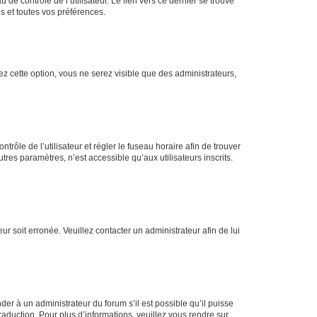
de contrôle de l’utilisateur. Le lien vers ce dernier se trouve
s et toutes vos préférences.
ez cette option, vous ne serez visible que des administrateurs,
ntrôle de l’utilisateur et régler le fuseau horaire afin de trouver
es paramètres, n’est accessible qu’aux utilisateurs inscrits.
ur soit erronée. Veuillez contacter un administrateur afin de lui
der à un administrateur du forum s’il est possible qu’il puisse
raduction. Pour plus d’informations, veuillez vous rendre sur