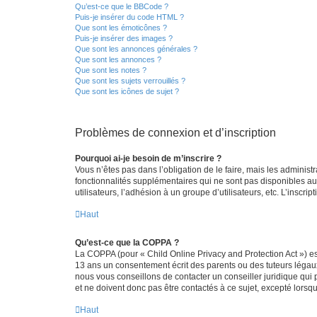
Qu’est-ce que le BBCode ?
Puis-je insérer du code HTML ?
Que sont les émoticônes ?
Puis-je insérer des images ?
Que sont les annonces générales ?
Que sont les annonces ?
Que sont les notes ?
Que sont les sujets verrouillés ?
Que sont les icônes de sujet ?
Problèmes de connexion et d’inscription
Pourquoi ai-je besoin de m’inscrire ?
Vous n’êtes pas dans l’obligation de le faire, mais les adminis
fonctionnalités supplémentaires qui ne sont pas disponibles aux 
utilisateurs, l’adhésion à un groupe d’utilisateurs, etc. L’insc
Haut
Qu’est-ce que la COPPA ?
La COPPA (pour « Child Online Privacy and Protection Act ») es
13 ans un consentement écrit des parents ou des tuteurs légaux
nous vous conseillons de contacter un conseiller juridique qui
et ne doivent donc pas être contactés à ce sujet, excepté lorsq
Haut