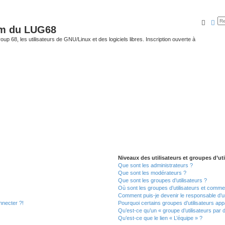
Reche
Rec
um du LUG68
up 68, les utilisateurs de GNU/Linux et des logiciels libres. Inscription ouverte à
Niveaux des utilisateurs et groupes d’uti
Que sont les administrateurs ?
Que sont les modérateurs ?
Que sont les groupes d’utilisateurs ?
Où sont les groupes d’utilisateurs et commen
Comment puis-je devenir le responsable d’un
nnecter ?!
Pourquoi certains groupes d’utilisateurs app
Qu’est-ce qu’un « groupe d’utilisateurs par 
Qu’est-ce que le lien « L’équipe » ?