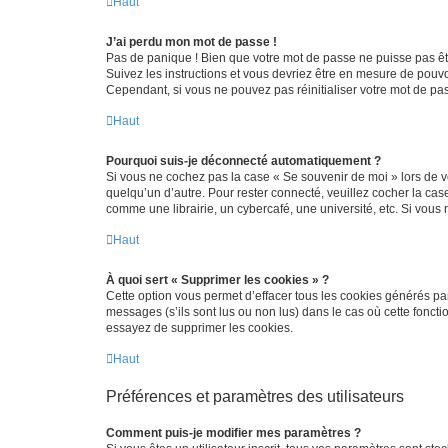
Haut
J’ai perdu mon mot de passe !
Pas de panique ! Bien que votre mot de passe ne puisse pas être
Suivez les instructions et vous devriez être en mesure de pou
Cependant, si vous ne pouvez pas réinitialiser votre mot de pa
Haut
Pourquoi suis-je déconnecté automatiquement ?
Si vous ne cochez pas la case « Se souvenir de moi » lors de v
quelqu’un d’autre. Pour rester connecté, veuillez cocher la ca
comme une librairie, un cybercafé, une université, etc. Si vous n
Haut
À quoi sert « Supprimer les cookies » ?
Cette option vous permet d’effacer tous les cookies générés par
messages (s’ils sont lus ou non lus) dans le cas où cette fonc
essayez de supprimer les cookies.
Haut
Préférences et paramètres des utilisateurs
Comment puis-je modifier mes paramètres ?