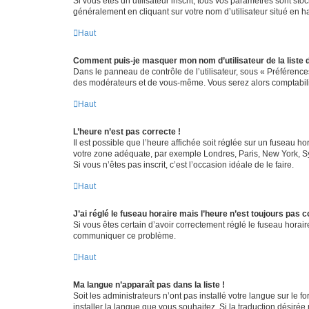
Si vous êtes un utilisateur inscrit, tous vos paramètres sont st
généralement en cliquant sur votre nom d’utilisateur situé en 
Haut
Comment puis-je masquer mon nom d’utilisateur de la liste de
Dans le panneau de contrôle de l’utilisateur, sous « Préférence
des modérateurs et de vous-même. Vous serez alors comptabilis
Haut
L’heure n’est pas correcte !
Il est possible que l’heure affichée soit réglée sur un fuseau hor
votre zone adéquate, par exemple Londres, Paris, New York, Sydn
Si vous n’êtes pas inscrit, c’est l’occasion idéale de le faire.
Haut
J’ai réglé le fuseau horaire mais l’heure n’est toujours pas c
Si vous êtes certain d’avoir correctement réglé le fuseau horaire
communiquer ce problème.
Haut
Ma langue n’apparaît pas dans la liste !
Soit les administrateurs n’ont pas installé votre langue sur le f
installer la langue que vous souhaitez. Si la traduction désirée