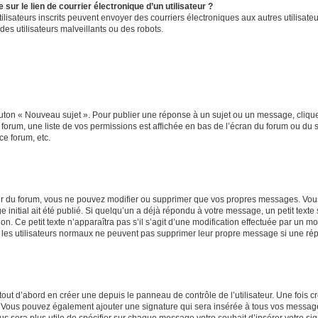
ur le lien de courrier électronique d’un utilisateur ?
s utilisateurs inscrits peuvent envoyer des courriers électroniques aux autres utili
es utilisateurs malveillants ou des robots.
outon « Nouveau sujet ». Pour publier une réponse à un sujet ou un message, cliqu
 forum, une liste de vos permissions est affichée en bas de l’écran du forum ou du
ce forum, etc.
r du forum, vous ne pouvez modifier ou supprimer que vos propres messages. Vou
 initial ait été publié. Si quelqu’un a déjà répondu à votre message, un petit text
ion. Ce petit texte n’apparaîtra pas s’il s’agit d’une modification effectuée par un 
ue les utilisateurs normaux ne peuvent pas supprimer leur propre message si une ré
ut d’abord en créer une depuis le panneau de contrôle de l’utilisateur. Une fois c
ure. Vous pouvez également ajouter une signature qui sera insérée à tous vos mess
 vous sera plus utile de spécifier sur chaque message votre souhait d’insérer votre si