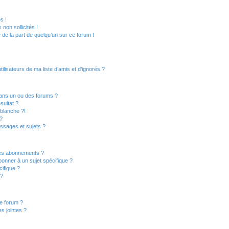
s !
non sollicités !
e de la part de quelqu’un sur ce forum !
lisateurs de ma liste d’amis et d’ignorés ?
ans un ou des forums ?
sultat ?
blanche ?!
?
ssages et sujets ?
t les abonnements ?
onner à un sujet spécifique ?
ifique ?
 ?
ce forum ?
s jointes ?