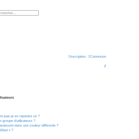
rcher
herche avancée
Inscription
Connexion
R
e
c
h
e
lisateurs
r
c
t puis-je en rejoindre un ?
h
 groupe d’utilisateurs ?
e
araissent dans une couleur différente ?
défaut » ?
r