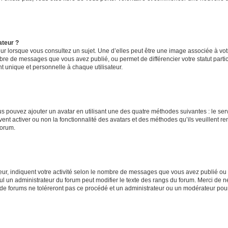
ateur ?
ur lorsque vous consultez un sujet. Une d’elles peut être une image associée à vo
mbre de messages que vous avez publié, ou permet de différencier votre statut parti
 unique et personnelle à chaque utilisateur.
ous pouvez ajouter un avatar en utilisant une des quatre méthodes suivantes : le serv
ent activer ou non la fonctionnalité des avatars et des méthodes qu’ils veuillent ren
forum.
ur, indiquent votre activité selon le nombre de messages que vous avez publié ou id
eul un administrateur du forum peut modifier le texte des rangs du forum. Merci de 
de forums ne toléreront pas ce procédé et un administrateur ou un modérateur pou